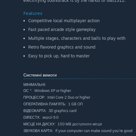
electrifying soundtrack is by the hands of Gas1312.
Features
Competitive local multiplayer action
Fast paced arcade style gameplay
Multiple stages, characters and balls to play with
Retro flavored graphics and sound
Easy to pick up, hard to master
Системні вимоги
МІНІМАЛЬНІ:
Windows XP or higher
ОС *:
Intel Core 2 Duo or higher
ПРОЦЕСОР:
1 GB ОП
ОПЕРАТИВНА ПАМ’ЯТЬ:
3D graphics card
ВІДЕОКАРТА:
версії 9.0
DIRECTX:
150 MB доступного місця
МІСЦЕ НА ДИСКУ:
If your computer can make sound you're good
ЗВУКОВА КАРТА: