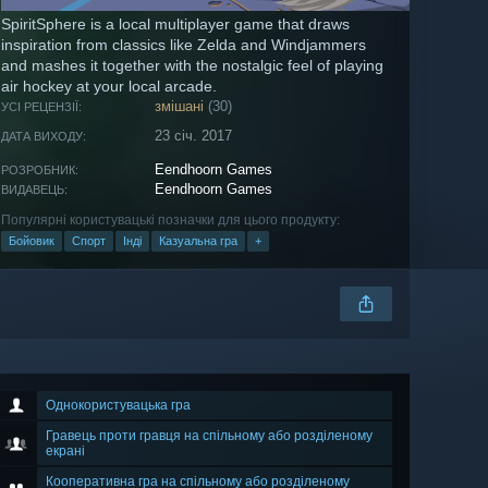
SpiritSphere is a local multiplayer game that draws
inspiration from classics like Zelda and Windjammers
and mashes it together with the nostalgic feel of playing
air hockey at your local arcade.
змішані
(30)
УСІ РЕЦЕНЗІЇ:
23 січ. 2017
ДАТА ВИХОДУ:
Eendhoorn Games
РОЗРОБНИК:
Eendhoorn Games
ВИДАВЕЦЬ:
Популярні користувацькі позначки для цього продукту:
Бойовик
Спорт
Інді
Казуальна гра
+
Однокористувацька гра
Гравець проти гравця на спільному або розділеному
екрані
Кооперативна гра на спільному або розділеному