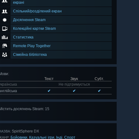
екрані
Спільний/розділений екран
Досягнення Steam
Колекційні картки Steam
Статистика
Remote Play Together
Сімейна бібліотека
Мови
:
Текст
Звук
Субт.
українська
Не підтримується
англійська
✔
✔
✔
Містить досягнень Steam: 15
Оглянути
всі 15
SpiritSphere DX
НАЗВА:
Бойовики
Казуальні ігри
Інді
Спорт
,
,
,
ЖАНР: