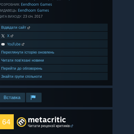
Eendhoorn Games
РОЗРОБНИК:
Eendhoorn Games
ВИДАВЕЦЬ:
23 січ. 2017
ДАТА ВИХОДУ:
Відвідати сайт
X
YouTube
Переглянути історію оновлень
Читати пов’язані новини
Перейти до обговорень
Знайти групи спільноти
Вставка
metacritic
64
Читати рецензії критиків