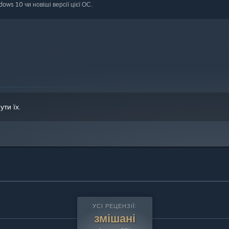
ws 10 чи новіші версії цієї ОС.
ути їх
.
УСІ РЕЦЕНЗІЇ:
змішані