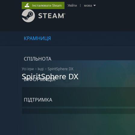
Інсталювати Steam
Увійти
|
мова
КРАМНИЦЯ
СПІЛЬНОТА
Усі ігри
>
Інді
>
SpiritSphere DX
SpiritSphere DX
ІНФОРМАЦІЯ
ПІДТРИМКА