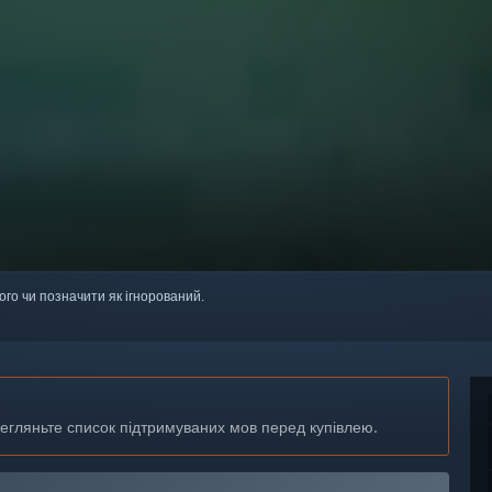
ого чи позначити як ігнорований.
регляньте список підтримуваних мов перед купівлею.