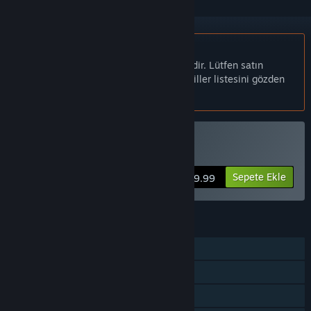
Türkçe desteklenmemektedir
Bu ürün sizin dilinizi desteklememektedir. Lütfen satın
almadan önce aşağıdaki desteklenen diller listesini gözden
geçirin.
SpiritSphere Satın Alın
Sepete Ekle
$9.99
ÖZELLIKLER
Tek Oyunculu
Ortak/Bölünmüş Ekran PvP
Ortak/Bölünmüş Ekran Eşli