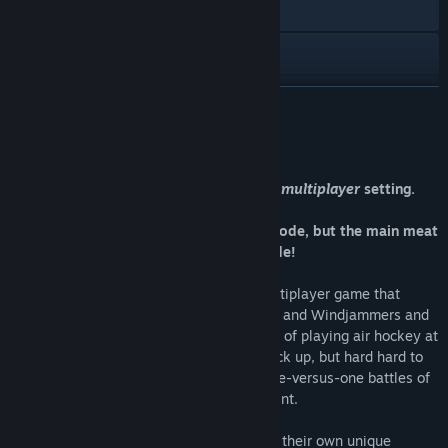
İnternet sitesini ziyaret et
X
YouTube
DEVAMINI OKU
Güncelleme geçmişini görüntüle
Bu Oyun Hakkında
İlgili haberleri oku
NOTE: This game is build around a
local multiplayer
setting.
There is no online multiplayer.
Tartışmaları görüntüle
The game does feature a singleplayer mode, but the main meat
of the game is the local multiplayer mode!
Topluluk gruplarını bul
SpiritSphere DX is a competitive local multiplayer game that
draws inspiration from classics like Zelda and Windjammers and
Başlık:
SpiritSphere DX
mashes it together with the nostalgic feel of playing air hockey at
Tür:
Aksiyon
,
Basit Eğlence
,
Bağımsız Yapımcı
,
Spor
your local arcade. The game is easy to pick up, but hard hard to
Çıkış Tarihi:
23 Oca 2017
master and can quickly lead to heated one-versus-one battles of
wits and reflexes as you fight for each point.
Take a pick from multiple characters with their own unique