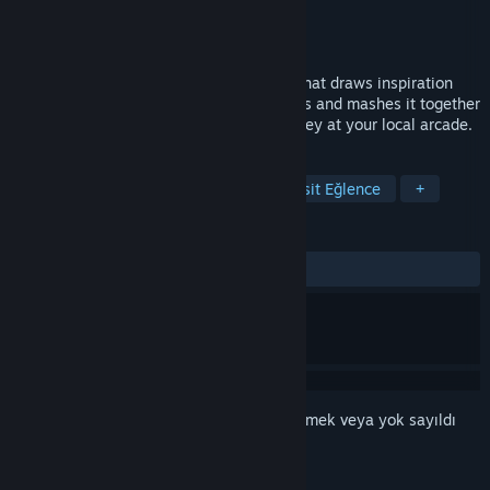
Geliştirici
Eendhoorn Games
Yayıncı
Eendhoorn Games
Yayınlandı:
23 Oca 2017
SpiritSphere is a local multiplayer game that draws inspiration
from classics like Zelda and Windjammers and mashes it together
with the nostalgic feel of playing air hockey at your local arcade.
ETIKETLER
Aksiyon
Spor
Bağımsız
Basit Eğlence
+
İNCELEMELER
TÜM ZAMANLAR:
Karışık
(%66/30)
Bu öğeyi istek listenize eklemek, takip etmek veya yok sayıldı
olarak işaretlemek için
giriş yapın