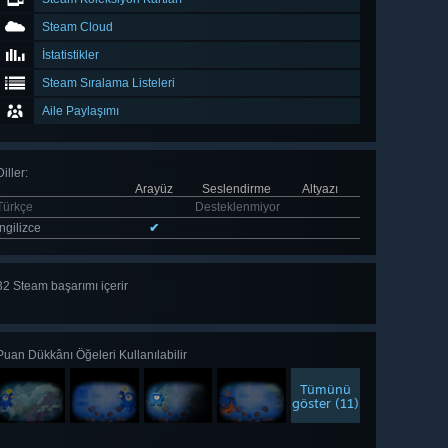
Steam Cloud
İstatistikler
Steam Sıralama Listeleri
Aile Paylaşımı
Diller
:
Arayüz
Seslendirme
Altyazı
Türkçe
Desteklenmiyor
İngilizce
✔
32 Steam başarımı içerir
Tümünü
gör 32
Puan Dükkânı Öğeleri Kullanılabilir
Tümünü
göster (11)