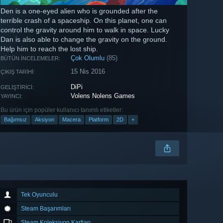
Den is a one-eyed alien who is grounded after the
terrible crash of a spaceship. On this planet, one can
control the gravity around him to walk in space. Lucky
Dan is also able to change the gravity on the ground.
Help him to reach the lost ship.
Çok Olumlu
(85)
BÜTÜN İNCELEMELER:
15 Nis 2016
ÇIKIŞ TARIHI:
DiPi
GELIŞTIRICI:
Volens Nolens Games
YAYINCI:
Bu ürün için popüler kullanıcı tanımlı etiketler:
Bağımsız
Aksiyon
Macera
Platform
2D
+
Tek Oyunculu
Steam Başarımları
Steam Koleksiyon Kartları