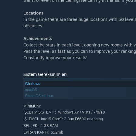
walls, or even on the ceiling! He can fly in the air, if you a
Locations
In the game there are three huge locations with 50 levels
obstacles.
Achievements
Collect the stars in each level, opening new rooms with 
Pass the level as fast as you can to improve your ranking
Constantly improve your results!
Sistem Gereksinimleri
Windows
macOS
SteamOS + Linux
MINIMUM:
Windows XP / Vista / 7/8/10
İŞLETIM SISTEMI *:
Intel® Core™ 2 Duo E6600 or analog
İŞLEMCI:
2 GB RAM
BELLEK:
512mb
EKRAN KARTI: