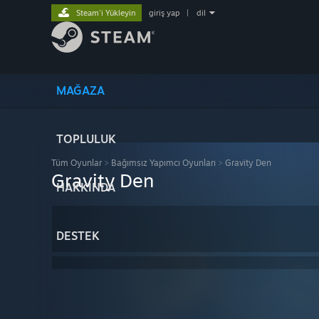
Steam'i Yükleyin
giriş yap
|
dil
MAĞAZA
TOPLULUK
Tüm Oyunlar
>
Bağımsız Yapımcı Oyunları
>
Gravity Den
Gravity Den
HAKKINDA
DESTEK