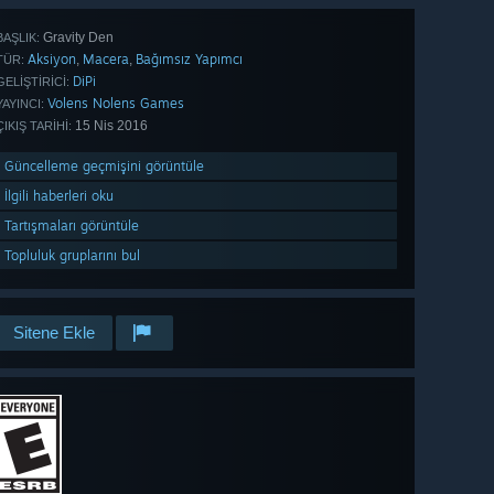
Gravity Den
BAŞLIK:
Aksiyon
Macera
Bağımsız Yapımcı
,
,
TÜR:
DiPi
GELIŞTIRICI:
Volens Nolens Games
YAYINCI:
15 Nis 2016
ÇIKIŞ TARIHI:
Güncelleme geçmişini görüntüle
İlgili haberleri oku
Tartışmaları görüntüle
Topluluk gruplarını bul
Sitene Ekle