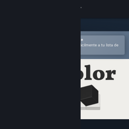
Iniciar sesión
Tienda
Comunidad
Abrir en la aplicación Steam Mobile
para comprar o añadir contenido fácilmente a tu lista de
deseados
Acerca de
Soporte
Cambiar idioma
Descargar Steam Mobile
Ver versión clásica
Cubicolor