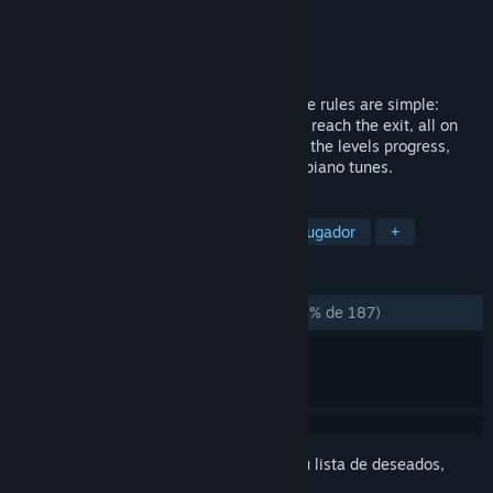
Desarrollador
Moltenplay
Editor
Moltenplay
Lanzado el
18 MAR 2016
Cubicolor is a minimalist puzzle game. The rules are simple:
Match the color patches on the board and reach the exit, all on
one single path. The game gets harder as the levels progress,
always accompanying you with soothing piano tunes.
ETIQUETAS
Casuales
Indie
Puzles
Un jugador
+
RESEÑAS
DESDE EL PRINCIPIO:
Muy positivas
(94 % de 187)
Inicia sesión
para añadir este artículo a tu lista de deseados,
seguirlo o marcarlo como ignorado.