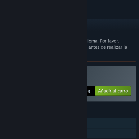
No disponible en Español de España
Este artículo no está disponible en tu idioma. Por favor,
consulta la lista de idiomas disponibles antes de realizar la
compra.
Comprar «Cubicolor»
Añadir al carro
$4.99
CARACTERÍSTICAS
Un jugador
Logros de Steam