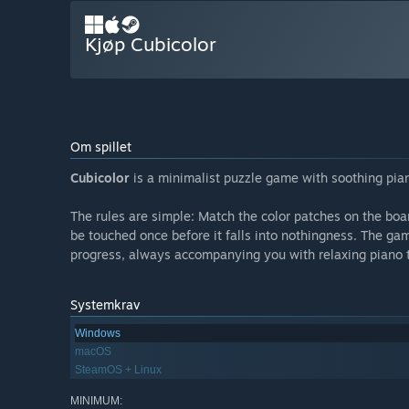
Kjøp Cubicolor
Om spillet
Cubicolor
is a minimalist puzzle game with soothing pia
The rules are simple: Match the color patches on the board
be touched once before it falls into nothingness. The ga
progress, always accompanying you with relaxing piano 
Systemkrav
Windows
macOS
SteamOS + Linux
MINIMUM: