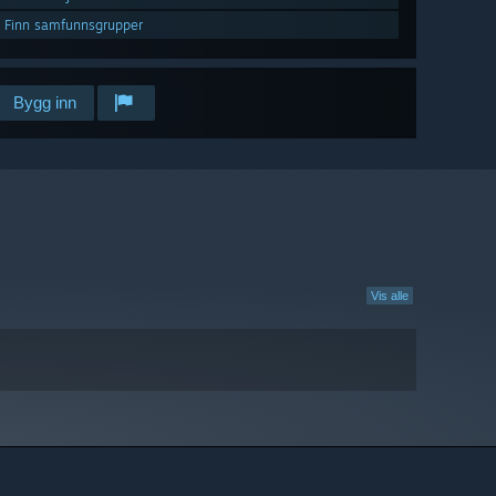
Finn samfunnsgrupper
Bygg inn
Vis alle