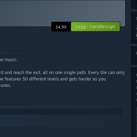
Legg i handlevogn
$4.99
no music.
 and reach the exit, all on one single path. Every tile can only
me features 50 different levels and gets harder as you
tunes.