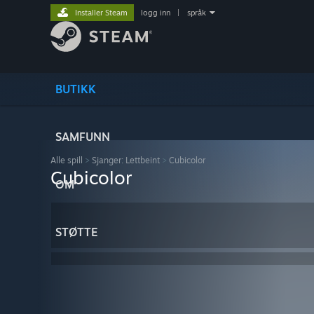
Installer Steam
logg inn
|
språk
BUTIKK
SAMFUNN
Alle spill
>
Sjanger: Lettbeint
>
Cubicolor
Cubicolor
OM
STØTTE