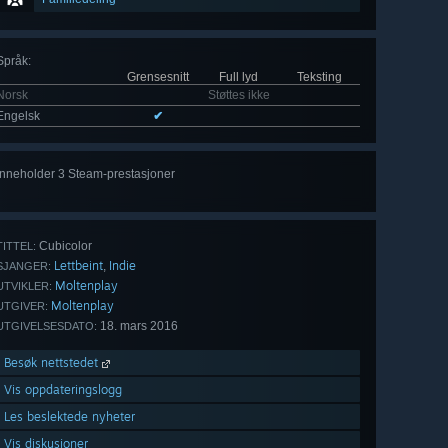
Språk
:
Grensesnitt
Full lyd
Teksting
Norsk
Støttes ikke
Engelsk
✔
Inneholder 3 Steam-prestasjoner
Cubicolor
TITTEL:
Lettbeint
Indie
,
SJANGER:
Moltenplay
UTVIKLER:
Moltenplay
UTGIVER:
18. mars 2016
UTGIVELSESDATO:
Besøk nettstedet
Vis oppdateringslogg
Les beslektede nyheter
Vis diskusjoner