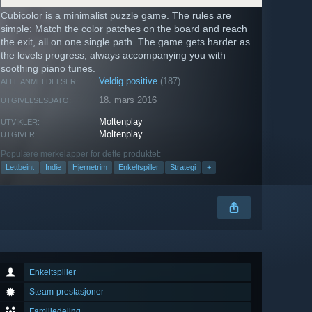
Cubicolor is a minimalist puzzle game. The rules are
simple: Match the color patches on the board and reach
the exit, all on one single path. The game gets harder as
the levels progress, always accompanying you with
soothing piano tunes.
Veldig positive
(187)
ALLE ANMELDELSER:
18. mars 2016
UTGIVELSESDATO:
Moltenplay
UTVIKLER:
Moltenplay
UTGIVER:
Populære merkelapper for dette produktet:
Lettbeint
Indie
Hjernetrim
Enkeltspiller
Strategi
+
Enkeltspiller
Steam-prestasjoner
Familiedeling