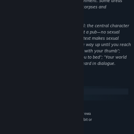
effects that stain the surrounding environment. Some areas
Новое поколение пошаговых боев: расправляйтесь с врагами,
depict large pools of blood amid human corpses and
используя силы стихий и их сочетания, а также не забывайте
dismembered limbs.
использовать окружение. Вам доступны более 200 навыков
12 разных школ. Но будьте осторожны: игровой ИИ 2.0
The game contains some sexual material: the central character
неимоверно хитер и находчив!
can employ the services of a prostitute at a pub—no sexual
activity is depicted, though the dialogue/text makes sexual
Совместная игра до 4 игроков по сети или в режиме
references (e.g., “Your hand slides all the way up until you reach
разделения экрана: играйте с друзьями по сети или на
her, and you make a soft circling motion with your thumb”;
разделенном экране с полной поддержкой геймпадов.
“Slowly she undresses you then takes you to bed"; "Your world
explodes in bliss."). The word “sh*t” is heard in dialogue.
Режим гейм-мастера: дайте волю воображению и творите
собственные приключения в режиме гейм-мастера.
Загружайте любительские кампании и моды через Steam
Системные требования
Workshop.
Windows
macOS
Поддержка 4K:
небывалые впечатления 4K открывают для
МИНИМАЛЬНЫЕ:
ролевых игр новую эпоху!
64-разрядные процессор и операционная система
Windows 7 SP1 64-bit or Windows 8.1 64-bit or
ОС *:
Windows 10 64-bit
Intel Core i5 or equivalent
ПРОЦЕССОР: