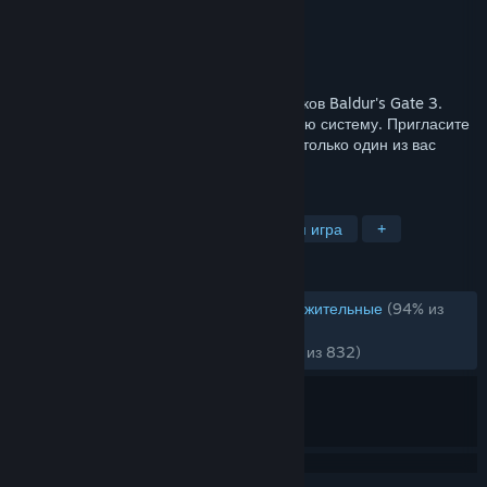
Разработчик
Larian Studios
Издатель
Larian Studios
Дата выпуска
14 сен. 2017 г.
Знаменитая ролевая игра от разработчиков Baldur's Gate 3.
Соберите отряд. Освойте мощную боевую систему. Пригласите
с собой до трех друзей, но помните, что только один из вас
сможет стать богом.
ПО МЕТКАМ
Тактическая ролевая игра
Ролевая игра
+
ОБЗОРЫ
ОБЗОРЫ (РУССКИЙ ЯЗЫК)
Очень положительные
(94% из
20,211)
НЕДАВНО:
Очень положительные
(91% из 832)