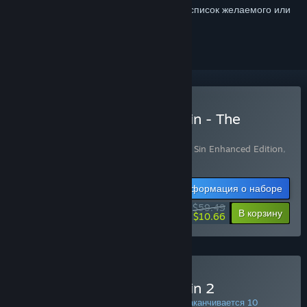
Войдите
, чтобы добавить этот продукт в список желаемого или
скрыть его
Купить Divinity: Original Sin - The
Source Saga
Включенные товары (2):
Divinity: Original Sin Enhanced Edition
,
Divinity: Original Sin 2
Информация о наборе
$59.49
-30%
-82%
В корзину
$10.66
Купить Divinity: Original Sin 2
СКИДКА ВСЮ НЕДЕЛЮ! Предложение заканчивается 10