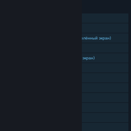
ФУНКЦИИ
Для одного игрока
Игрок против игрока (по сети)
Игрок против игрока (общий/разделённый экран)
Кооператив (по сети)
Кооператив (общий/разделённый экран)
Общий/разделённый экран
Достижения Steam
Коллекционные карточки Steam
Скрытые субтитры
Мастерская Steam
Steam Cloud
С редактором уровней