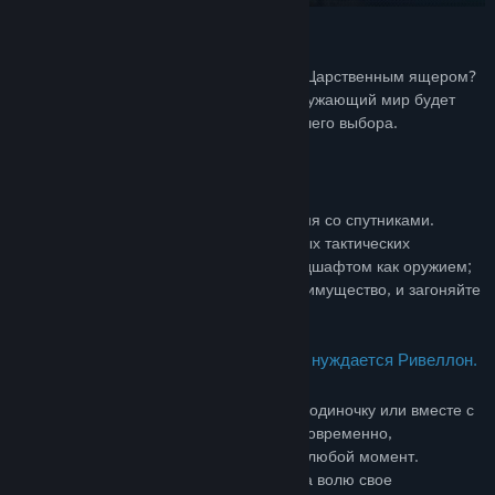
Кем вы хотите стать?
Эльфом, поедающим плоть собратьев? Царственным ящером?
Мертвецом, восставшим из могилы? Окружающий мир будет
реагировать на вас в зависимости от вашего выбора.
Пришло время нового бога!
Собирайте отряд и развивайте отношения со спутниками.
Расправляйтесь с врагами в продуманных тактических
пошаговых сражениях. Пользуйтесь ландшафтом как оружием;
используйте высоту, чтобы получить преимущество, и загоняйте
врагов в ловушки.
Станьте богом, в котором так отчаянно нуждается Ривеллон.
Исследуйте обширный мир Ривеллона в одиночку или вместе с
друзьями. Играть могут до 4 игроков одновременно,
присоединяясь к игре и выходя из нее в любой момент.
Направляйтесь куда угодно, отпустите на волю свое