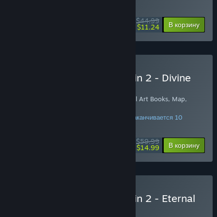
августа
$44.99
-75%
В корзину
$11.24
Купить Divinity: Original Sin 2 - Divine
Edition
Includes Divinity: Original Sin II and Digital Art Books, Map,
Soundtrack, and Art Pack!
СКИДКА ВСЮ НЕДЕЛЮ! Предложение заканчивается 10
августа
$59.99
-75%
В корзину
$14.99
Купить Divinity: Original Sin 2 - Eternal
Edition