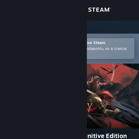
Войти
Магазин
Сообщество
Открыть в мобильном приложении Steam
Позволяет легко покупать игры и добавлять их в список
желаемого
Информация
Поддержка
Изменить язык
Скачать мобильное приложение Steam
Полная версия
Divinity: Original Sin 2 - Definitive Edition