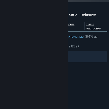
Обзоры пользователей: Divinity: Original Sin 2 - Definitive
Edition
Посмотреть разбивку по
О пользовательских
Ваши
языкам
обзорах
настройки
ОБЗОРЫ (РУССКИЙ ЯЗЫК)
Очень положительные
(94% из
20,211)
НЕДАВНО:
Очень положительные
(91% из 832)
Фильтры
Ваши языки