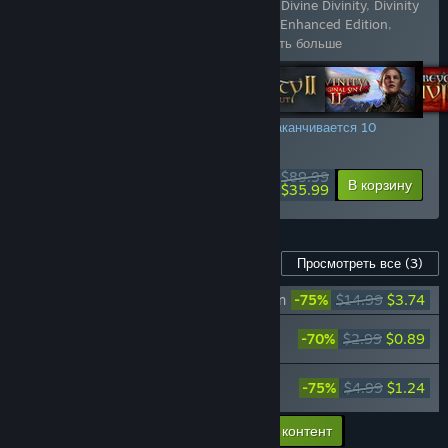
Включенные товары (6):
Beyond Divinity
,
Divine Divinity
,
Divinity
II: Developer's Cut
,
Divinity: Original Sin - Enhanced Edition
,
Divinity: Original Sin 2 - Definitiv
…
Показать больше
СКИДКА ВСЮ НЕДЕЛЮ! Предложение заканчивается 10
августа
$89.99
-60%
Подробнее
В корзину
$35.99
Контент для этой игры
Просмотреть все
(3)
Divinity: Original Sin 2 - Divine Ascension
-75%
$14.99
$3.74
Divinity: Original Sin 2 - Companion: Sir
-70%
$2.99
$0.89
Lora the Squirrel
Divinity: Original Sin 2 - Official
-75%
$4.99
$1.24
Soundtrack
Добавить в корзину весь доп. контент
$5.87