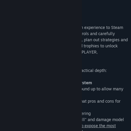
Earliboy
Về trò chơi này
ST brings the most intense, tactical-action experience to Steam
through killer gameplay, streamlined controls and carefully
crafted maps. Select your custom loadout, plan out strategies and
accomplish your objectives. Earn gold and trophies to unlock
custom weapons and attachments! MULTIPLAYER,
SURVIVAL...TACTICS FOR ALL.
ST is very accessible but with immense, tactical depth:
- Finely tuned and innovative combat system
- Combat system is designed from the ground up to allow many
types of engagements and tactics
- Offensive and defensive balance such that pros and cons for
both
- Promotes peeking and intelligence gathering
- Carefully designed and tuned "time to kill" and damage model
-
Complex underlying code and tracking to expose the most