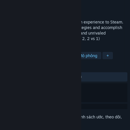
Nhà phát triển
Beast Mode Games
Nhà phát hành
Beast Mode Games
Phát hành
26 Thg04, 2016
ST brings the most intense, tactical-action experience to Steam.
Select your custom loadout, plan out strategies and accomplish
your objectives. Addictive Survival mode and unrivaled
multiplayer including Squads (1 vs 1, 2 vs 2, 2 vs 1)
THEO NHÃN
Chiến lược thời gian thực
PvP
Mô phỏng
+
ĐÁNH GIÁ
TRƯỚC NAY:
Rất tích cực
(82% trên 129)
Đăng nhập
để thêm sản phẩm này vào danh sách ước, theo dõi,
hoặc đánh dấu nó thành "đã phớt lờ"