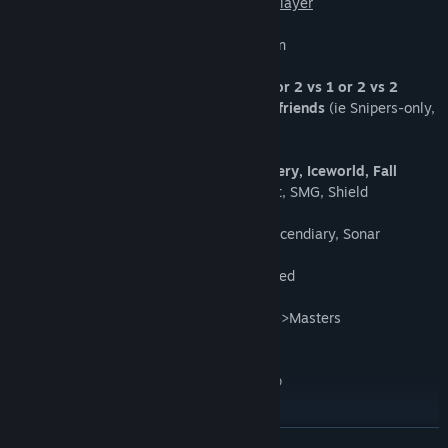
simple and intuitive combat interface to player
- Simultaneous Turn-Based Tactical-Action
- Epic 1 vs 1 PvP
-
Create Squads of 2 with your friends for 2 vs 1 or 2 vs 2
-
Create Custom Match Rules with your friends
(ie Snipers-only,
hardcore mode, etc.)
- Addictive Survival Mode
- 7 Maps: Construct, HQ, Rail, Rush, Gallery, Iceworld, Fall
- 5 main classes: Sniper, Shotgun, Assault, SMG, Shield
- Custom Weapons and Attachments
- 6 Equipment: Smoke, Frag, Flash, Fire/Incendiary, Sonar
Detector, Throwing Axe
- 4 Boosters: Armor, Range, Damage, Speed
- Carefully Designed Maps
- Collect trophies to rank up from Recruit->Masters
- Replay Analysis System
- Innovative Controls
- Custom Engine Built from the Ground Up
Epic 1 vs 1, 2 vs 1 and 2 vs 2 PvP
ĐỌC THÊM
- Select your specific weapons for each class (i.e. Silenced AK47