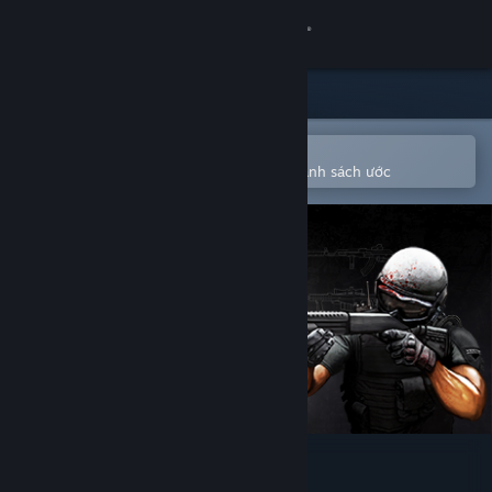
Đăng nhập
Cửa hàng
Cộng đồng
Mở bằng ứng dụng Steam di động
Để dễ dàng mua hoặc thêm vào danh sách ước
Thông tin
Hỗ trợ
Thay đổi ngôn ngữ
Cài ứng dụng Steam di động
Xem web cho desktop
Special Tactics