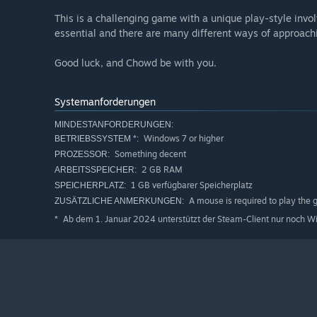
This is a challenging game with a unique play-style invo
essential and there are many different ways of approachi
Good luck, and Chowd be with you.
Systemanforderungen
MINDESTANFORDERUNGEN:
Windows 7 or higher
BETRIEBSSYSTEM *:
Something decent
PROZESSOR:
2 GB RAM
ARBEITSSPEICHER:
1 GB verfügbarer Speicherplatz
SPEICHERPLATZ:
A mouse is required to play the g
ZUSÄTZLICHE ANMERKUNGEN:
Ab dem 1. Januar 2024 unterstützt der Steam-Client nur noch W
*