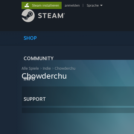
Steam installieren
anmelden
|
Sprache
SHOP
COMMUNITY
Alle Spiele
>
Indie
>
Chowderchu
Chowderchu
INFO
SUPPORT