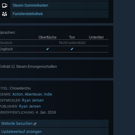
Steam-Sammelkarten
Familienbibliothek
Sprachen
:
Oberfläche
Ton
Untertitel
Deutsch
Nicht unterstützt
Englisch
✔
✔
Enthält 11 Steam-Errungenschaften
Alle 11
anzeigen
Chowderchu
TITEL:
Action
Abenteuer
Indie
,
,
GENRE:
Ryan Jensen
ENTWICKLER:
Ryan Jensen
PUBLISHER:
4. Jan. 2016
VERÖFFENTLICHUNG:
Website besuchen
Updateverlauf anzeigen