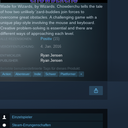
Made for Wizards, by Wizards. Chowderchu tells the tale
of how two unlikely 'zard-buddies join forces to
overcome great obstacles. A challenging game with a
unique play-style involving the mouse and keyboard.
Creative problem-solving is essential and there are
different ways of approaching each level.
Positiv
(15)
ALLE REZENSIONEN:
4. Jan. 2016
VERÖFFENTLICHUNG:
Ryan Jensen
ENTWICKLER:
Ryan Jensen
PUBLISHER:
Beliebte benutzerdefinierte Tags für dieses Produkt:
Action
Abenteuer
Indie
Schwer
Plattformer
+
Einzelspieler
Steam-Errungenschaften