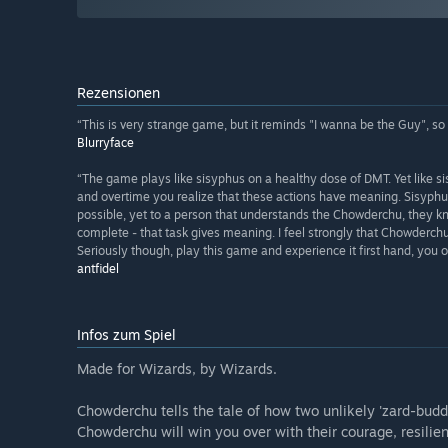
Rezensionen
“This is very strange game, but it reminds "I wanna be the Guy", so i 
Blurryface
“The game plays like sisyphus on a healthy dose of DMT. Yet like 
and overtime you realize that these actions have meaning. Sisyphu
possible, yet to a person that understands the Chowderchu, they k
complete - that task gives meaning. I feel strongly that Chowderc
Seriously though, play this game and experience it first hand, you ow
antfidel
Infos zum Spiel
Made for Wizards, by Wizards.
Chowderchu tells the tale of how two unlikely 'zard-budd
Chowderchu will win you over with their courage, resilien