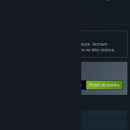
přihlásit
.
Čeština není podporována
Tento produkt nepodporuje Váš místní jazyk. Seznam
podporovaných jazyků je k dispozici níže na této stránce.
Zakoupit Chowderchu
Přidat do košíku
$2.99
FUNKCE
Režim pro jednoho hráče
Achievementy