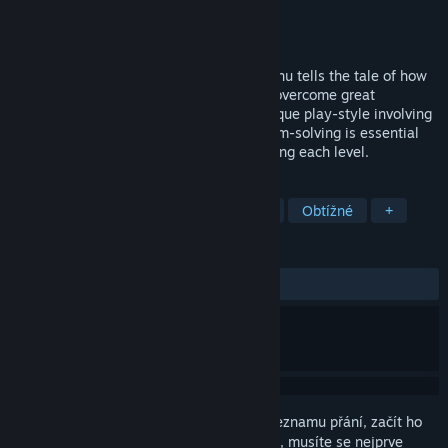
Vývojář
Ryan Jensen
Vydavatel
Ryan Jensen
Vydání
4. led. 2016
Made for Wizards, by Wizards. Chowderchu tells the tale of how
two unlikely 'zard-buddies join forces to overcome great
obstacles. A challenging game with a unique play-style involving
the mouse and keyboard. Creative problem-solving is essential
and there are different ways of approaching each level.
ZNAČKY
Akční
Dobrodružné
Nezávislé
Obtížné
+
RECENZE
VŠECHNY:
Kladné
(80 % z 15)
Abyste si mohli tento produkt přidat do seznamu přání, začít ho
sledovat nebo ho zařadit mezi ignorované, musíte se nejprve