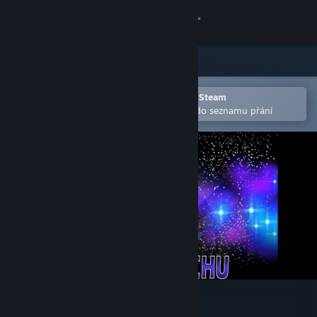
Přihlásit se
Obchod
Komunita
Otevřete v mobilní aplikaci služby Steam
Pro snazší zakoupení nebo přidání do seznamu přání
Informace
Podpora
Změnit jazyk
Mobilní aplikace služby Steam
Desktopová verze stránky
Chowderchu