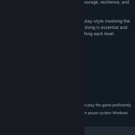
Chowderchu will win you over with their courage, resilience, and
irresistible Wiz-charm.
This is a challenging game with a unique play-style involving the
mouse and keyboard. Creative problem-solving is essential and
there are many different ways of approaching each level.
Good luck, and Chowd be with you.
Systémové požadavky
MINIMÁLNÍ:
Windows 7 or higher
OS *:
Something decent
PROCESOR:
2 GB RAM
PAMĚŤ:
1 GB volného místa
PEVNÝ DISK:
A mouse is required to play the game proficiently.
DODATEČNÉ POZNÁMKY:
Od 1. ledna 2024 podporuje klient služby Steam pouze systém Windows
*
10 a novější.