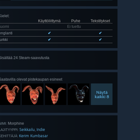
Kielet
:
Käyttöliittymä
Puhe
Tekstitykset
suomi
Ei tuettu
englanti
✔
✔
turkki
✔
✔
Sisältää 24 Steam-saavutusta
Näytä
kaikki 24
Saatavilla olevat pistekaupan esineet
Näytä
kaikki 8
Morphine
NIMI:
Seikkailu
Indie
,
LAJITYYPPI:
Kerim Kumbasar
KEHITTÄJÄ: