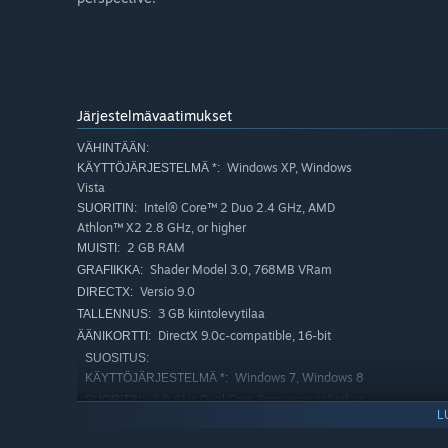
Järjestelmävaatimukset
VÄHINTÄÄN:
Windows XP, Windows
KÄYTTÖJÄRJESTELMÄ *:
Vista
Intel® Core™ 2 Duo 2.4 GHz, AMD
SUORITIN:
Athlon™ X2 2.8 GHz, or higher
2 GB RAM
MUISTI:
Shader Model 3.0, 768MB VRam
GRAFIIKKA:
Versio 9.0
DIRECTX:
3 GB kiintolevytilaa
TALLENNUS:
DirectX 9.0c-compatible, 16-bit
ÄÄNIKORTTI:
SUOSITUS:
Windows 7, Windows 8
KÄYTTÖJÄRJESTELMÄ *:
3.0 GHz Dual Core Processor or higher
SUORITIN:
L
4 GB RAM
MUISTI:
Shader Model 3.0, 1GB VRam
GRAFIIKKA: