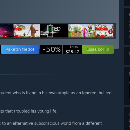
-50%
Hintasi:
Paketin tiedot
Lisää koriin
$28.42
tudent who is living in his own utopia as an ignored, bullied
ts that troubled his young life.
to an alternative subconscious world from a different