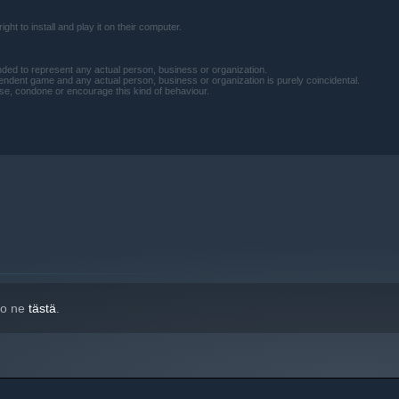
ht to install and play it on their computer.
tended to represent any actual person, business or organization.
a uudempia versioita.
pendent game and any actual person, business or organization is purely coincidental.
e, condone or encourage this kind of behaviour.
tso ne
tästä
.