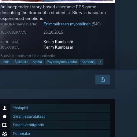
An independent story-based cinematic FPS game
describing the drama of a student 's. Story is based on
experienced emotions.
Enimmäkseen myönteinen
(540)
KOKONAISARVOSANA:
26.10.2015
JULKAISUPÄIVÄ:
Kerim Kumbasar
KEHITTÄJÄ:
Kerim Kumbasar
JULKAISIJA:
Suositut tunnisteet tälle tuotteelle:
Indie
Seikkailu
Kauhu
Psykologinen kauhu
Komedia
+
Yksinpeli
Steam-saavutukset
Steam-keräilykortit
Perhejako