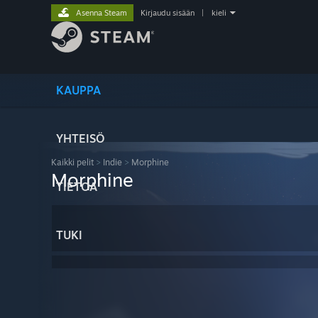
Asenna Steam
Kirjaudu sisään
|
kieli
KAUPPA
YHTEISÖ
Kaikki pelit
>
Indie
>
Morphine
Morphine
TIETOA
TUKI