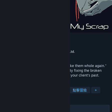
Save My Scrap 余塵賦生
Unio Anou
開發人員
AMATA Games
,
Digital-Touch Co., Ltd.
發行商
發行日
2026 年 4 月 21 日
"They mean everything to me. Please, make them whole again."
An interactive visual novel puzzle game. By fixing the broken
android, you may uncover the truth about your client's past.
標籤
冒險
休閒
解謎
視覺小說
點擊冒險
+
評論
有史以來：
好評
(100 / 48)