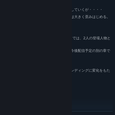
としてバディと共に働いている。
バディとアナタはいつも通りに仕事をこなしていくが・・・・
とある潜入捜査を引き金に、アナタの運命は大きく歪みはじめる。
本作（Rindo blooming on the ring finger）では、2人の登場人物と
の結末をお楽しみ頂けます。
（その他の登場キャラクターに関しては、今後配信予定の別の章で
物語をお楽しみ頂けます。）
エンディングは全部で4つです。
物語の進行中に現れる、様々な選択肢がエンディングに変化をもた
らします。
・マシュー マクダニエル
READ MORE