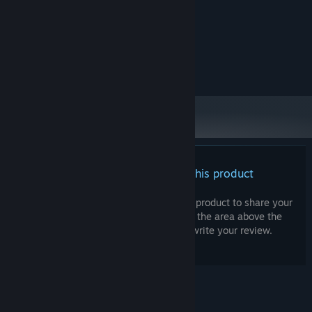
System Requirements
得意武器は日本刀。
MINIMUM:
windows10
OS:
・アナタ（主人公）
8 GB RAM
MEMORY:
3 GB available space
STORAGE:
東洋人ながら蒼い目を持つ刑事。
胸元には、家に代々伝わる十字架がかかっている。
・二次創作は自由です。（エロ・グロも歓迎しますが、キャラクタ
ーの尊厳を過剰に損なうもの（例：思想を代弁させるなど）はお控
えください。
There are no reviews for this product
・実況も可能です。
You can write your own review for this product to share your
適宜、状況にあわせて、ガイドラインは更新いたします。
experience with the community. Use the area above the
purchase buttons on this page to write your review.
© Valve Corporation. All rights reserved. All