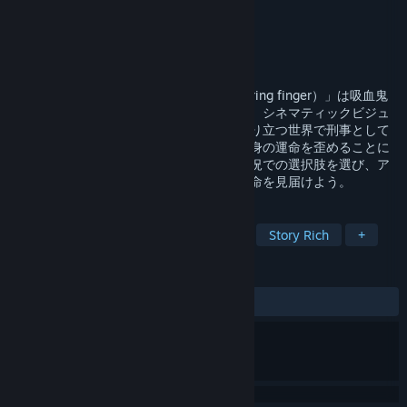
Developer
PGB club
Publisher
PGB club
Released
Coming soon
「Blue eclipse（Rindo blooming on the ring finger）」は吸血鬼
とそれに対抗するハンター達を題材にした、シネマティックビジュ
アルノベルゲームです。吸血鬼と人間で成り立つ世界で刑事として
働くアナタは、とある仕事をきっかけに自身の運命を歪めることに
なりました。物語進行中に現れる様々な状況での選択肢を選び、ア
ナタを取り巻くキャラクター達とともに運命を見届けよう。
TAGS
Visual Novel
RPG
Simulation
Story Rich
+
REVIEWS
No user reviews