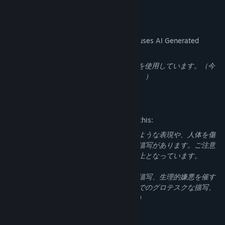
【種族：吸血鬼】
・人間にとって今世紀最大の癌。人間に危害を加える吸血鬼の背後
AI Generated Content Disclosure
には必ず彼がいる。
The developers describe how their game uses AI Generated
そして、長い年月を過ごしてきたこの男は、遊びに飢えている。
Content like this:
今世紀のトレンド遊びは「ツガイ殺し」。
このゲームは背景素材にAIで作成したものを使用しています。（今
独善的で自己愛に満ちているこの男は、「お気に入り」には常に自
後、別の素材に置き換える予定があります。）
分に夢中になって欲しい思いを抱く。
その為に、ツガイの片方を殺害し、もう片方の視線を自分に向くよ
Mature Content Description
うにする。
そんな男の「遊び相手」にアナタが新たに加わったようで？
The developers describe the content like this:
この作品は、軽度な身体接触を想起させるような表現や、人体を傷
つける暴力描写、心理的に追い詰められる描写があります。ご注意
・ジョナサン トラヴェ
ください。尚、登場人物は全て、１８歳以上となっています。
無愛想・短気・・そしてヘビースモーカーの不機嫌ハンター。
（描写例：犯罪、猟奇的殺人、流血、吸血描写、生理的嫌悪を催す
同僚のことは「おい」や「お前」呼びが多い。
画像、自殺、肉体の欠損、死体のテキストでのグロテスクな描写、
事件にマシュー マクダニエルが絡んでくると目の色が変わってし
殺人、違法薬物への肯定的発言、性的話題）
まう。
複雑な因縁がある。