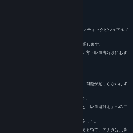
View discussions
READ MORE
Find Community Groups
About This Game
本ゲームはプレイ時間2～4時間程度のシネマティックビジュアルノ
Title:
Blue eclipse-Rindo blooming on the ring finger-
ベルゲームです。
Genre:
Indie
,
RPG
,
Simulation
Release Date:
Coming soon
1つ1つの選択肢が、貴方の物語の結末へ影響します。
映画のような重厚なストーリーを体験したい方・吸血鬼好きにおす
すめです。
舞台は吸血鬼と人間で成り立っている現代。
人間の血を主食とする吸血鬼と人間の間に、問題が起こらないはず
もなく、
吸血鬼による「変死体事件」は多発していた。
政府は、安全策として「通常の犯罪対応」と「吸血鬼対応」への二
分化を実施。
「吸血鬼対応」はハンターが行う法律を制定した。
そうして、そんな変死体事件が頻発するとある街で、アナタは刑事