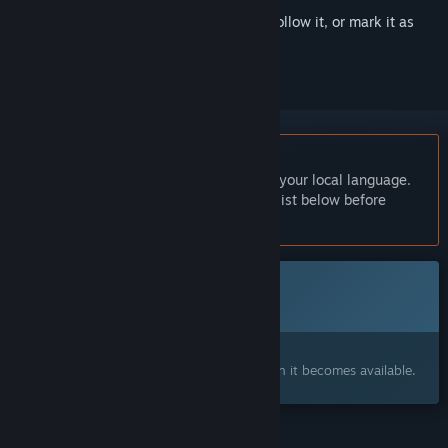
Sign in
to add this item to your wishlist, follow it, or mark it as
ignored
English language not supported
This product does not have support for your local language.
Please review the supported language list below before
purchasing
Coming soon
This item is not yet available
Interested?
Add to your wishlist and get notified when it becomes available.
FEATURES