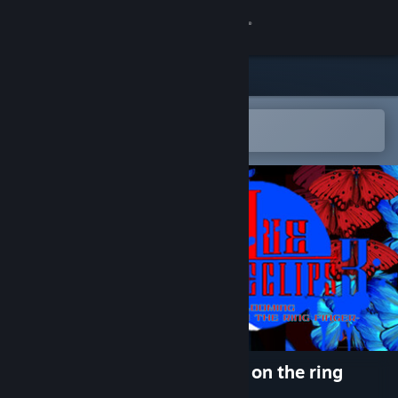
Sign in
Store
Community
Open in the Steam Mobile App
To easily add to your wishlist
About
Support
Change language
Get the Steam Mobile App
View desktop website
Blue eclipse-Rindo blooming on the ring
finger-