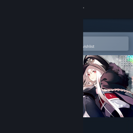
Sign in
Store
Community
Open in the Steam Mobile App
To easily purchase or add to your wishlist
About
Support
Change language
Get the Steam Mobile App
View desktop website
ドールズフロントライン