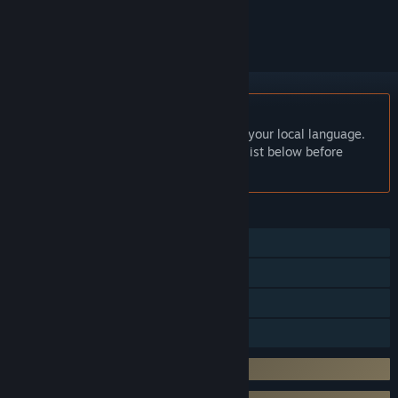
ignored
English language not supported
This product does not have support for your local language.
Please review the supported language list below before
purchasing
FEATURES
Single-player
Steam Achievements
In-App Purchases
Family Sharing
Requires 3rd-Party Account: Sunborn ID