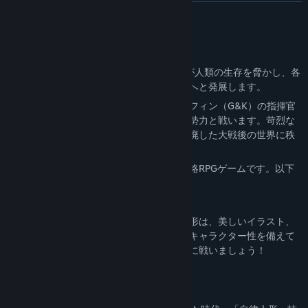
Read related news
READ MORE
View discussions
About This Game
Find Community Groups
2030年、北蘭島事件が勃発。環境の悪化が人類の生存を脅かし、各
勢力の対立を激化させ、ついには世界大戦へと発展します。
Title:
ドールズフロントライン
長い戦乱の中、あなたは民間軍事会社グリフィン（G&K）の指揮官
Genre:
RPG
,
Strategy
,
Free To Play
となり、戦術人形の少女たちを率いて、各勢力と戦います。苛烈な
Release Date:
Sep 25, 2025
戦役の中で戦力資源を計画的に配置し、荒廃した大戦後の世界に秩
序と安定をもたらしましょう。
『ドールズフロントライン』はターン制戦略RPGゲームです。以下
の要素を体験できます。
-数百名の個性豊かな戦術人形
各種銃器をモチーフとした数百名の戦術人形は、美しいイラスト、
豪華声優陣によるボイス、そして個性的なキャラクター性を備えて
います。彼女たちを部隊に迎え入れ、ともに戦いましょう！
-重厚なストーリーと世界観