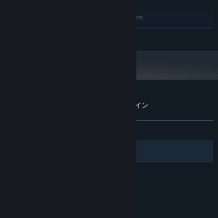
RECOMMENDED:
Requires a 64-bit processor and operating system
Windows 10 64-bit
OS:
READ MORE
Intel Core i5
PROCESSOR:
8 GB RAM
MEMORY:
NVIDIA GeForce GTX750 or Radeon HD
GRAPHICS:
7790
Version 11
DIRECTX:
Broadband Internet connection
NETWORK:
20 GB available space
STORAGE:
Customer reviews for ドールズフロントライン
About user reviews
Your preferences
ALL TIME:
Positive
(82% of 40)
Filters
Your Languages
© Valve Corporation. All rights reserved. All
trademarks are property of their respective owners
in the US and other countries.
Privacy Policy
|
Legal