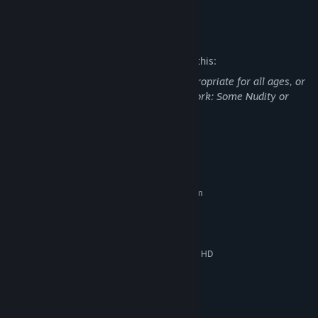
READ MORE
リーが解放され、戦闘能力が強化されます。さあ、お気に入りの戦
術人形と誓約を結びましょう~
Mature Content Description
The developers describe the content like this:
This Game may contain content not appropriate for all ages, or
may not be appropriate for viewing at work: Some Nudity or
Sexual Content, General Mature Content
System Requirements
MINIMUM:
Requires a 64-bit processor and operating system
Windows 10 64-bit
OS:
Intel Core i5
PROCESSOR:
8 GB RAM
MEMORY:
NVIDIA GeForce GTX750 or Radeon HD
GRAPHICS:
7790
Version 11
DIRECTX:
Broadband Internet connection
NETWORK:
20 GB available space
STORAGE: