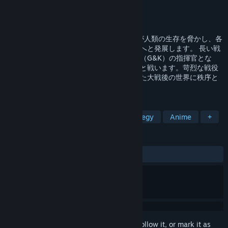
Developer
Sunborn Japan Co., Ltd
Publisher
Sunborn Japan Co., Ltd
Released
Sep 25, 2025
2030年、北蘭島事件が勃発。環境の悪化が人類の生存を脅かし、各
勢力の対立を激化させ、ついには世界大戦へと発展します。 長い戦
乱の中、あなたは民間軍事会社グリフィン（G&K）の指揮官とな
り、戦術人形の少女たちを率いて、各勢力と戦います。苛烈な戦役
の中で戦力資源を計画的に配置し、荒廃した大戦後の世界に秩序と
安定をもたらしましょう。
TAGS
Strategy
RPG
Turn-Based Strategy
Anime
+
REVIEWS
ALL TIME:
Positive
(82% of 40)
Sign in
to add this item to your wishlist, follow it, or mark it as