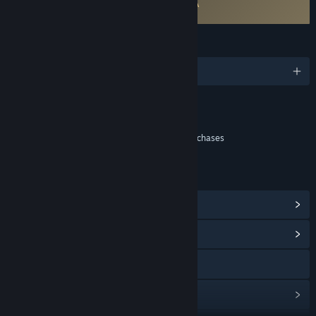
Requires agreement to a 3rd-party EULA
ドールズフロントライン EULA
LANGUAGES
1 supported languages
Content
Includes Interactive Elements
In-game purchases, Chance based in-game purchases
LINKS & INFO
View Steam Achievements
(58)
View Community Hub
Visit the website
View update history