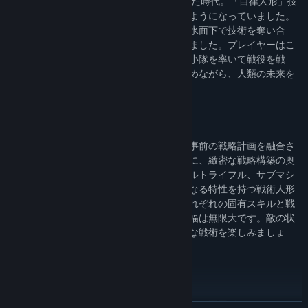
舞台は21世紀後半、世界大戦後の混沌とした時代。「自律人形」技
術が台頭し、軍事や民間に広く利用されるようになっていました。
そんな中、生存と発展をかけて、各勢力は水面下で技術を奪い合
い、思想を対立させ、衝突を繰り返していました。プレイヤーはこ
の混沌とした世界に飛び込み、戦術人形の小隊を率いて戦役を戦
い、陰謀を暴き、社会秩序の再建を推し進めながら、人類の未来を
切り開いていきます。
-戦略性の高いバトルシステム
戦闘システムはリアルタイムの戦術配置と事前の戦略計画を融合さ
せたものです。臨場感あふれる戦闘と同時に、緻密な戦略構築の奥
深さを楽しむことができます。また、アサルトライフル、サブマシ
ンガン、ショットガンなど、銃種ごとに異なる特性を持つ戦術人形
たちが登場。戦略に多彩さを加えます。それぞれの固有スキルと戦
闘スタイルを組み合わせることで、戦術の幅は無限大です。敵の状
況に応じて柔軟に編成を変えながら、多彩な戦術を楽しみましょ
う！
‐絆を深める誓約システム
戦術人形と「誓約」を結び、絆を深めることで専用ボイスやストー