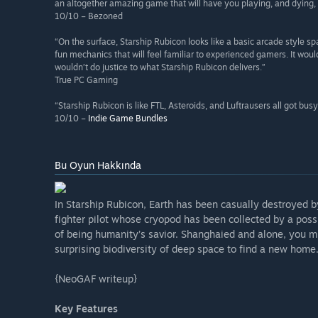
an altogether amazing game that will have you playing, and dying, 
10/10 – Bezoned
“On the surface, Starship Rubicon looks like a basic arcade style s
fun mechanics that will feel familiar to experienced gamers. It woul
wouldn’t do justice to what Starship Rubicon delivers.”
True PC Gaming
“Starship Rubicon is like FTL, Asteroids, and Luftrausers all got bus
10/10 –
Indie Game Bundles
Bu Oyun Hakkında
In Starship Rubicon, Earth has been casually destroyed b
fighter pilot whose cryopod has been collected by a poss
of being humanity’s savior. Shanghaied and alone, you m
surprising biodiversity of deep space to find a new home
{NeoGAF writeup}
Key Features