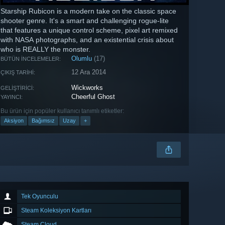
Starship Rubicon is a modern take on the classic space
shooter genre. It's a smart and challenging rogue-lite
that features a unique control scheme, pixel art remixed
with NASA photographs, and an existential crisis about
who is REALLY the monster.
Olumlu
(17)
BÜTÜN İNCELEMELER:
12 Ara 2014
ÇIKIŞ TARIHI:
Wickworks
GELIŞTIRICI:
Cheerful Ghost
YAYINCI:
Bu ürün için popüler kullanıcı tanımlı etiketler:
Aksiyon
Bağımsız
Uzay
+
Tek Oyunculu
Steam Koleksiyon Kartları
Steam Cloud