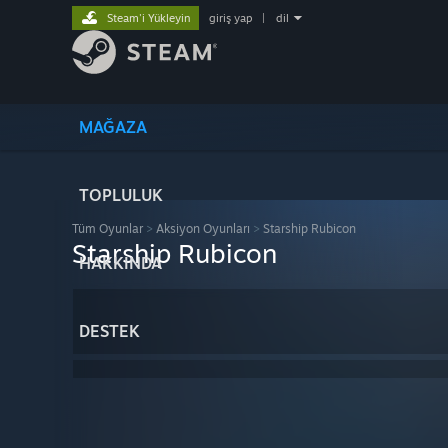
Steam'i Yükleyin
giriş yap
|
dil
MAĞAZA
TOPLULUK
Tüm Oyunlar
>
Aksiyon Oyunları
>
Starship Rubicon
Starship Rubicon
HAKKINDA
DESTEK