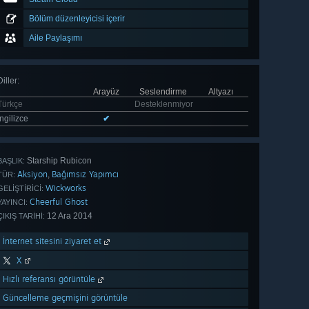
Bölüm düzenleyicisi içerir
Aile Paylaşımı
Diller
:
Arayüz
Seslendirme
Altyazı
Türkçe
Desteklenmiyor
İngilizce
✔
Starship Rubicon
BAŞLIK:
Aksiyon
Bağımsız Yapımcı
,
TÜR:
Wickworks
GELIŞTIRICI:
Cheerful Ghost
YAYINCI:
12 Ara 2014
ÇIKIŞ TARIHI:
İnternet sitesini ziyaret et
X
Hızlı referansı görüntüle
Güncelleme geçmişini görüntüle