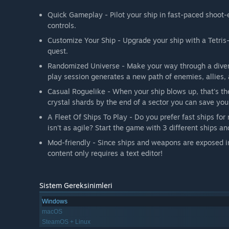
Quick Gameplay - Pilot your ship in fast-paced shoot-
controls.
Customize Your Ship - Upgrade your ship with a Tetri
quest.
Randomized Universe - Make your way through a divers
play session generates a new path of enemies, allies,
Casual Roguelike - When your ship blows up, that's the
crystal shards by the end of a sector you can save your
A Fleet Of Ships To Play - Do you prefer fast ships fo
isn't as agile? Start the game with 3 different ships a
Mod-friendly - Since ships and weapons are exposed in
content only requires a text editor!
Sistem Gereksinimleri
Windows
macOS
SteamOS + Linux