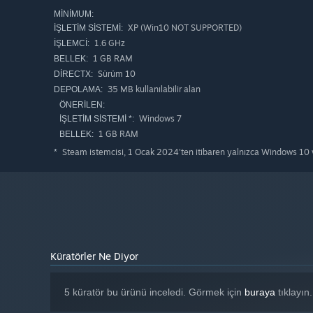
MINIMUM:
XP (Win10 NOT SUPPORTED)
İŞLETIM SISTEMI:
1.6 GHz
İŞLEMCI:
1 GB RAM
BELLEK:
Sürüm 10
DIRECTX:
35 MB kullanılabilir alan
DEPOLAMA:
ÖNERILEN:
Windows 7
İŞLETIM SISTEMI *:
1 GB RAM
BELLEK:
Steam istemcisi, 1 Ocak 2024'ten itibaren yalnızca Windows 10 v
*
Küratörler Ne Diyor
5 küratör bu ürünü inceledi. Görmek için
buraya
tıklayın.