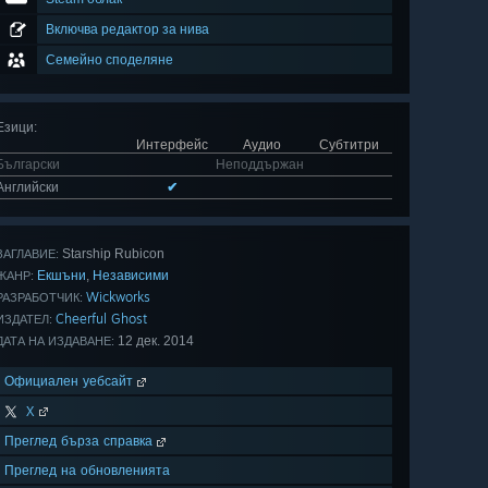
Включва редактор за нива
Семейно споделяне
Езици
:
Интерфейс
Аудио
Субтитри
Български
Неподдържан
Английски
✔
Starship Rubicon
ЗАГЛАВИЕ:
Екшъни
Независими
,
ЖАНР:
Wickworks
РАЗРАБОТЧИК:
Cheerful Ghost
ИЗДАТЕЛ:
12 дек. 2014
ДАТА НА ИЗДАВАНЕ:
Официален уебсайт
X
Преглед бърза справка
Преглед на обновленията