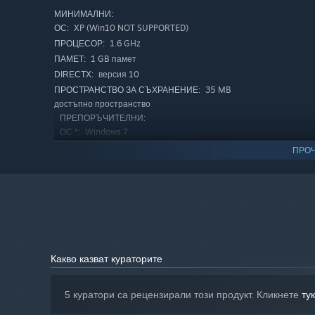
МИНИМАЛНИ:
XP (Win10 NOT SUPPORTED)
ОС:
1.6 GHz
ПРОЦЕСОР:
1 GB памет
ПАМЕТ:
версия 10
DIRECTX:
35 MB
ПРОСТРАНСТВО ЗА СЪХРАНЕНИЕ:
достъпно пространство
ПРЕПОРЪЧИТЕЛНИ:
Windows 7
ОС *:
1 GB памет
ПАМЕТ:
ПРОЧ
Считано от 01 януари 2024 Steam клиентът ще поддържа сам
*
Какво казват кураторите
5 куратори са рецензирали този продукт. Кликнете
тук