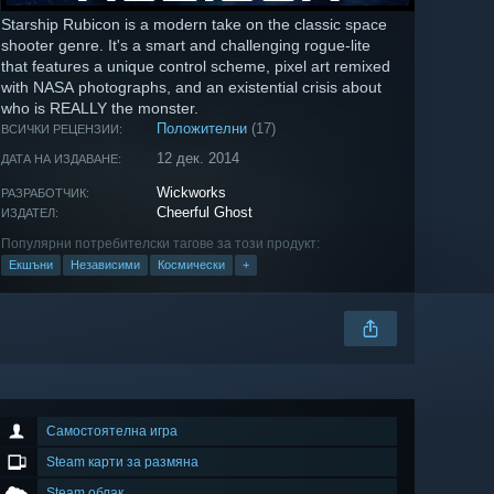
Starship Rubicon is a modern take on the classic space
shooter genre. It's a smart and challenging rogue-lite
that features a unique control scheme, pixel art remixed
with NASA photographs, and an existential crisis about
who is REALLY the monster.
Положителни
(17)
ВСИЧКИ РЕЦЕНЗИИ:
12 дек. 2014
ДАТА НА ИЗДАВАНЕ:
Wickworks
РАЗРАБОТЧИК:
Cheerful Ghost
ИЗДАТЕЛ:
Популярни потребителски тагове за този продукт:
Екшъни
Независими
Космически
+
Самостоятелна игра
Steam карти за размяна
Steam облак