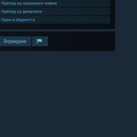
Преглед на свързаните новини
Преглед на дискусиите
Групи в общността
Вграждане