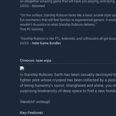
an altogether amazing game that will have you playing, and dying, 
10/10 – Bezoned
“On the surface, Starship Rubicon looks like a basic arcade style s
fun mechanics that will feel familiar to experienced gamers. It woul
wouldn’t do justice to what Starship Rubicon delivers.”
True PC Gaming
“Starship Rubicon is like FTL, Asteroids, and Luftrausers all got bus
10/10 –
Indie Game Bundles
Относно тази игра
In Starship Rubicon, Earth has been casually destroyed b
fighter pilot whose cryopod has been collected by a poss
of being humanity’s savior. Shanghaied and alone, you m
surprising biodiversity of deep space to find a new home
{NeoGAF writeup}
Key Features