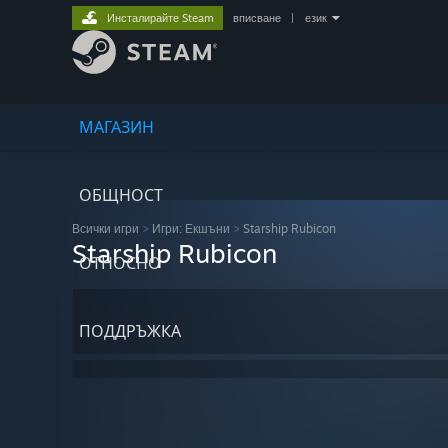
Инсталирайте Steam
вписване
|
език
МАГАЗИН
ОБЩНОСТ
Всички игри
>
Игри: Екшъни
>
Starship Rubicon
Starship Rubicon
ОТНОСНО
ПОДДРЪЖКА