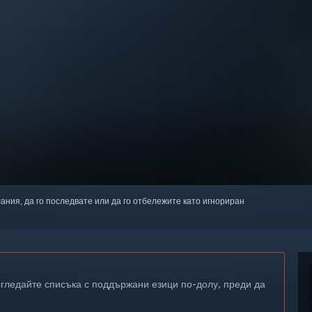
лания, да го последвате или да го отбележите като игнориран
егледайте списъка с поддържани езици по-долу, преди да