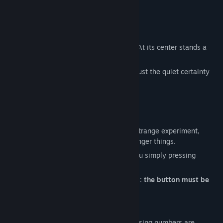
เกี่ยวกับเกมนี้
ค้นหากลุ่มชุมชน
A button.
A white room.
ชื่อ:
Click To Continue
You awaken to an empty, pristine space. At its center stands a
แนว:
อินดี้
single button.
วันวางจำหน่าย:
15 พ.ค. 2025
There’s no explanation, no instructions—just the quiet certainty
that pressing it is the only way forward.
What does it do?
Where will it lead?
There’s only one way to find out.
Each press peels back the layers of this strange experiment,
unlocking surprises, upgrades, and… stranger things.
Is there a purpose behind it all? Or are you simply pressing
because there’s nothing else to do?
In this white room, only one truth remains:
the button must be
pressed.
Key Features
A
decremental
game -
Because increasing numbers are