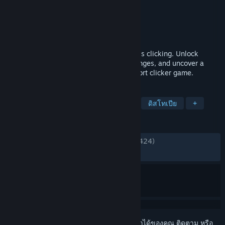
Basolute
ผู้พัฒนา
Basolute
ผู้จัดจำหน่าย
วางจำหน่ายแล้ว
15 พ.ค. 2025
A strange white room. One button. Endless clicking. Unlock
bizarre upgrades, face unexpected challenges, and uncover a
hidden truth in this surreal, humorous, short clicker game.
แท็ก
อินคริเมนทัล
ปริศนา
แคชชวล
ดิสโทเปีย
+
บทวิจารณ์
ตลอดกาล:
แง่บวกเป็นอย่างมาก
(92% จาก 424)
ล่าสุด:
แง่บวกเป็นอย่างมาก
(91% จาก 12)
เข้าสู่ระบบ
เพื่อเพิ่มผลิตภัณฑ์นี้ลงในสิ่งที่อยากได้ของคุณ ติดตาม หรือ