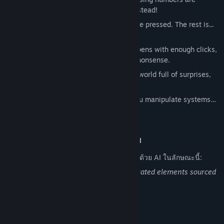
overrated. Watch numbers
go down
instead!
Press to Progress
– The button must be pressed. The rest is...
out of your hands.
Uncover What's Inside
– Each panel opens with enough clicks,
revealing upgrades, surprises, or pure nonsense.
Mystery Meets Absurdity
– A bizarre world full of surprises,
humor, and existential clicking.
Hacking for Clicks
– A terminal lets you manipulate systems…
Music by Seth_Makes_Songs
.
การเปิดเผยข้อมูลเกี่ยวกับเนื้อหาที่สร้างด้วย AI
ผู้พัฒนาอธิบายว่าเกมของตนใช้เนื้อหาที่สร้างด้วย AI ในลักษณะนี้:
Some visual assets may include AI-generated elements sourced
from licensed design libraries.
ความต้องการระบบ