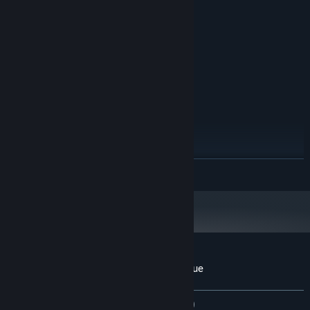
Intel Core i5-7300HQ 2.5Ghz
ПРОЦЕСОР:
8 GB ОП
ОПЕРАТИВНА ПАМ’ЯТЬ:
GTX 1050 Ti
ВІДЕОКАРТА:
версії 11
DIRECTX:
1 GB доступного місця
МІСЦЕ НА ДИСКУ:
РЕКОМЕНДОВАНІ:
Windows 10, Windows 11
ОС:
Intel Core I5 11400F 2.6Ghz
ПРОЦЕСОР:
16 GB ОП
ОПЕРАТИВНА ПАМ’ЯТЬ:
RTX 3070
ВІДЕОКАРТА:
версії 11
DIRECTX:
ЧИТАТИ ДАЛІ
1 GB доступного місця
МІСЦЕ НА ДИСКУ:
Користувацькі рецензії на Click To Continue
Про рецензії користувачів
Ваші вподобання
ЗА ВЕСЬ ЧАС:
дуже схвальні
(92% з 424)