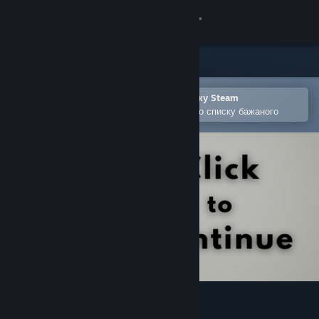
Увійти
Крамниця
Спільнота
Відкрити в мобільному застосунку Steam
Щоби легко придбати або додати до списку бажаного
Інформація
Підтримка
Змінити мову
Завантажити мобільний застосунок Steam
Переглянути повну версію
Click To Continue