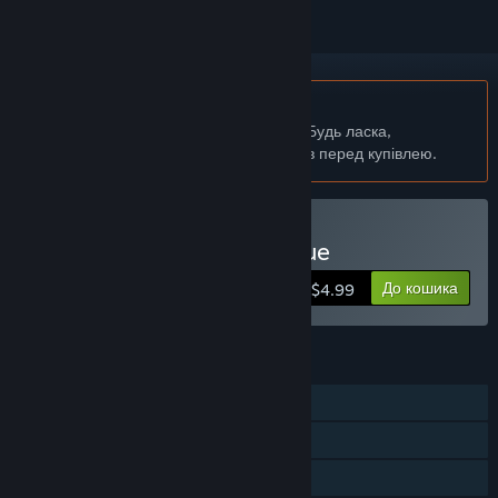
українська мова недоступна
Цей продукт не підтримує вашу мову. Будь ласка,
перегляньте список підтримуваних мов перед купівлею.
Придбати Click To Continue
До кошика
$4.99
ОСОБЛИВОСТІ
Однокористувацька гра
Досягнення Steam
Сімейна бібліотека