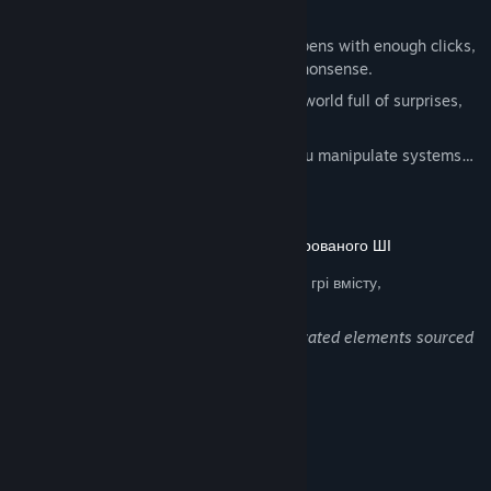
out of your hands.
Uncover What's Inside
– Each panel opens with enough clicks,
revealing upgrades, surprises, or pure nonsense.
Mystery Meets Absurdity
– A bizarre world full of surprises,
humor, and existential clicking.
Hacking for Clicks
– A terminal lets you manipulate systems…
Music by Seth_Makes_Songs
.
Розкриття інформації щодо вмісту, згенерованого ШІ
Розробники так описують використання в грі вмісту,
згенерованого штучним інтелектом:
Some visual assets may include AI-generated elements sourced
from licensed design libraries.
Системні вимоги
МІНІМАЛЬНІ:
Windows 10, Windows 11
ОС: