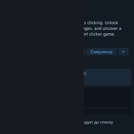
Розробник
Basolute
Видавець
Basolute
Дата виходу
15 трав. 2025
A strange white room. One button. Endless clicking. Unlock
bizarre upgrades, face unexpected challenges, and uncover a
hidden truth in this surreal, humorous, short clicker game.
ПОЗНАЧКИ
Інкрементальна гра
Головоломка
Симулятор
+
РЕЦЕНЗІЇ
ЗА ВЕСЬ ЧАС:
дуже схвальні
(92% з 424)
НАЙНОВІШІ:
дуже схвальні
(91% з 12)
Увійдіть до акаунта
, щоби додати цей продукт до списку
бажаного чи позначити як ігнорований.