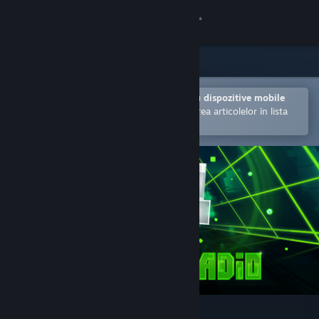
Conectează-te
Magazin
Comunitate
Deschide în aplicația Steam pentru dispozitive mobile
Facilitează achiziționarea și adăugarea articolelor în lista
de dorințe.
Despre
Asistență
Schimbă limba
Obține aplicația Steam pentru dispozitive mobile
Vezi site în versiunea pentru desktop
Inside My Radio