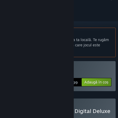
a-l urmări sau a-l marca drept ignorat.
Nu este disponibil în limba: Română
Acest produs nu este disponibil în limba ta locală. Te rugăm
să consulți lista de mai jos cu limbile în care jocul este
disponibil înainte de achiziționare
Cumpără Inside My Radio
Adaugă în coș
$14.99
Cumpără Inside My Radio Digital Deluxe
Edition Upgrade