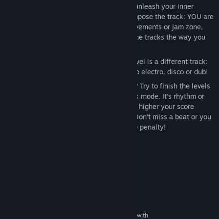
Feel creative, play with the music and unleash your inner
musician! Inside My Radio lets you compose the track: YOU are
in control, either with your actions, movements or jam zone,
where you can freely choose and mix the tracks the way you
want.
The game is a mix-tape where every level is a different track:
every level brings different variations to electro, disco or dub!
Enjoyed the experience but want more? Try to finish the levels
before the clock expires, in Time Attack mode. It’s rhythm or
die time: the more you hit the beat, the higher your score
multiplier goes, the better your score. Don’t miss a beat or you
will lose your multiplier AND get a time penalty!
Cerințe de sistem
MINIM:
Windows XP SP3, Vista, 7, 8
SO *:
Dual Core 2 GHZ
PROCESOR:
4 GB RAM
MEMORIE:
DirectX 9.0c-compatible graphic card with
GRAFICĂ: