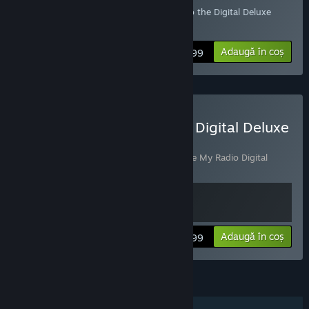
Already own Inside My Radio? Upgrade to the Digital Deluxe
Edition!
Adaugă în coș
$4.99
Cumpără Inside My Radio Digital Deluxe
Edition
Include 2 produse:
Inside My Radio
,
Inside My Radio Digital
Deluxe Edition Content
Vezi informațiile
Adaugă în coș
$18.99
CARACTERISTICI
Un jucător