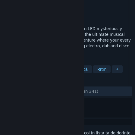
Dezvoltator
Seaven Studio
Editor
Iceberg Interactive
Lansare
11 mai 2015
Can you beat the beat? Journey as a green LED mysteriously
trapped inside a dying boombox and play the ultimate musical
experience. In this rhythmic platform adventure where your every
action needs to be right on the beat, bring electro, dub and disco
music back to life!
ETICHETE
Indie
Acțiune
Casual
Muzică
Ritm
+
RECENZII
DINTOTDEAUNA:
Foarte pozitive
(90% din 341)
Conectează-te
pentru a adăuga acest articol în lista ta de dorințe,