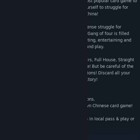
Hong-Kong games, Gang of Four is the most popular card game to
emerge from Asia in decades. Prepare yourself to struggle for
power against the greatest gangsters of China!
Transmitting the mystery, intrigue and intense struggle for
influence that embodied the Mafia world, Gang of four is filled
with an endless variety of strategies. Exciting, entertaining and
full of surprises, it is still simple to learn and play.
Play strong classic card combinations (Pairs, Full House, Straight
Flush,...) with tactics to gain the advantage! But be careful of the
Gang of Four, the greatest of all combinations! Discard all your
cards before the others and snatch the victory!
Characteristics:
- Round-based card game with combinations.
- The digital adaptation of the most renown Chinese card game!
- One to four players online & local
- Play in solo against AI, face your friends in local pass & play or
worldwide players with the online mode!
Available Langages : English, French.