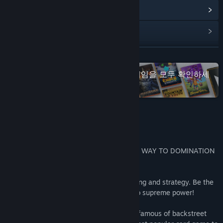
업데이트 기록 보기
관련 뉴스 보기
토론장 보기
더 보기
Twin Sails Interactive 프랜차이즈 게임을 모두 확인하세
커뮤니티 그룹 찾기
요!
제목:
Gang of Four
장르:
캐주얼
,
전략
출시일:
2019년 11월 27일
게임 정보
SHOW RUTHLESSNESS AND BLUFF YOUR WAY TO DOMINATION
AND SNATCH THE VICTORY!
Gang of Four is an exciting game of cunning and strategy. Be the
first to get rid of your cards and ascend to supreme power!
Descended from Choh Dai Di, the most infamous of backstreet