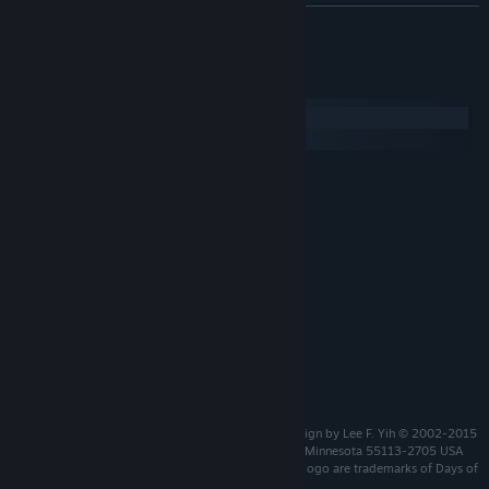
더 보기
시스템 요구 사항
Windows
macOS
최소:
Windows 10 64bit
운영 체제:
Dual Core 1.6 GHz
프로세서:
2 GB RAM
메모리:
OpenGL 1.5
그래픽:
300 MB 사용 가능 공간
저장 공간:
권장:
운영 체제:
프로세서:
그래픽:
Gang of Four is published Days of Wonder Game design by Lee F. Yih © 2002-2015
Days of Wonder, 1995 County Road B2 W Roseville, Minnesota 55113-2705 USA
Days of Wonder, Gang of Four and the Gang of Four logo are trademarks of Days of
Wonder, Inc. All Rights Reserved.