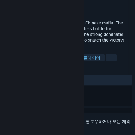
개발자
Days of Wonder
배급사
Days of Wonder
,
Asmodee Digital
출시일
2019년 11월 27일
Enter the relentless world of underground Chinese mafia! The
Gang of Four card game embodies an endless battle for
supremacy - where the weak perish and the strong dominate!
Play your cards with cunning and tactics to snatch the victory!
태그
캐주얼
전략
카드 게임
멀티플레이어
+
평가
전체:
복합적
(49%/210)
로그인
하셔서 게임을 찜 목록에 추가하거나, 팔로우하거나 또는 제외
로 지정하세요.