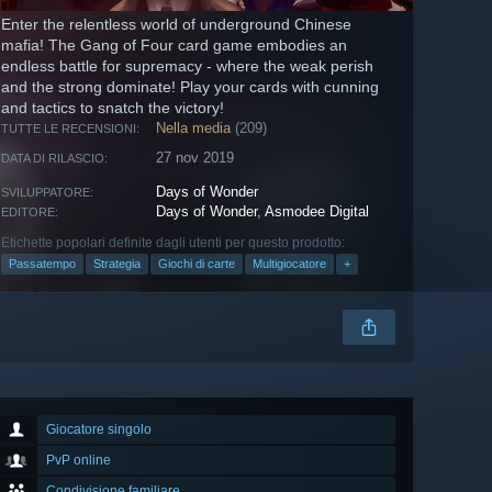
Enter the relentless world of underground Chinese
mafia! The Gang of Four card game embodies an
endless battle for supremacy - where the weak perish
and the strong dominate! Play your cards with cunning
and tactics to snatch the victory!
Nella media
(209)
TUTTE LE RECENSIONI:
27 nov 2019
DATA DI RILASCIO:
Days of Wonder
SVILUPPATORE:
Days of Wonder
,
Asmodee Digital
EDITORE:
Etichette popolari definite dagli utenti per questo prodotto:
Passatempo
Strategia
Giochi di carte
Multigiocatore
+
Giocatore singolo
PvP online
Condivisione familiare