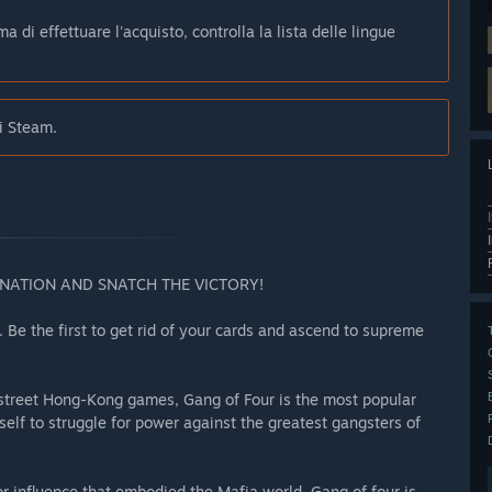
 di effettuare l'acquisto, controlla la lista delle lingue
i Steam.
NATION AND SNATCH THE VICTORY!
 Be the first to get rid of your cards and ascend to supreme
street Hong-Kong games, Gang of Four is the most popular
lf to struggle for power against the greatest gangsters of
or influence that embodied the Mafia world, Gang of four is