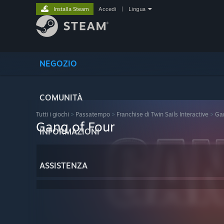
Installa Steam
Accedi
|
Lingua
NEGOZIO
COMUNITÀ
Tutti i giochi
>
Passatempo
>
Franchise di Twin Sails Interactive
>
Gan
Gang of Four
INFORMAZIONI
ASSISTENZA