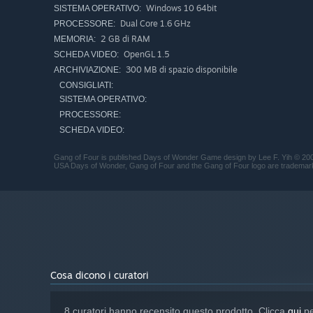
Windows 10 64bit
SISTEMA OPERATIVO:
Dual Core 1.6 GHz
PROCESSORE:
2 GB di RAM
MEMORIA:
OpenGL 1.5
SCHEDA VIDEO:
300 MB di spazio disponibile
ARCHIVIAZIONE:
CONSIGLIATI:
SISTEMA OPERATIVO:
PROCESSORE:
SCHEDA VIDEO:
Gang of Four is published Days of Wonder Game design by Lee F. Yih © 2
USA Days of Wonder, Gang of Four and the Gang of Four logo are trademarks
Cosa dicono i curatori
8 curatori hanno recensito questo prodotto. Clicca
qui
pe