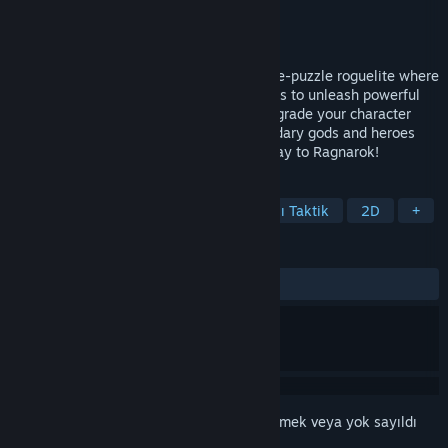
Geliştirici
Ricpau Studios
Yayıncı
Ricpau Studios
Yayınlandı:
Pek yakında
From Hel to Asgard is a turn-based, merge-puzzle roguelite where
you battle enemies by combining weapons to unleash powerful
attack combos. Unlock magical runes, upgrade your character
with each run, and face off against legendary gods and heroes
from Norse mythology as you pave the way to Ragnarok!
ETIKETLER
Koleksiyon Kartı Oyunu
Sıra Tabanlı Taktik
2D
+
İNCELEMELER
Kullanıcı incelemesi bulunmuyor
Bu öğeyi istek listenize eklemek, takip etmek veya yok sayıldı
olarak işaretlemek için
giriş yapın