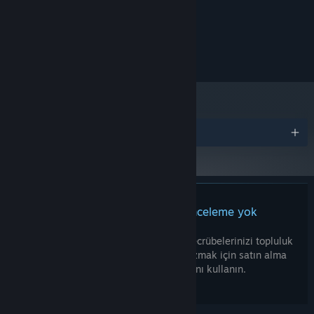
Windows 10
İŞLETIM SISTEMI:
2.0GHz
İŞLEMCI:
Integrated Graphics
EKRAN KARTI:
300 MB kullanılabilir alan
DEPOLAMA:
Ödüller
Bu ürün için herhangi bir inceleme yok
Bu ürünle ilgili bir inceleme yazarak tecrübelerinizi topluluk
ile paylaşabilirsiniz. İncelemenizi yazmak için satın alma
düğmelerinin üzerindeki alanı kullanın.