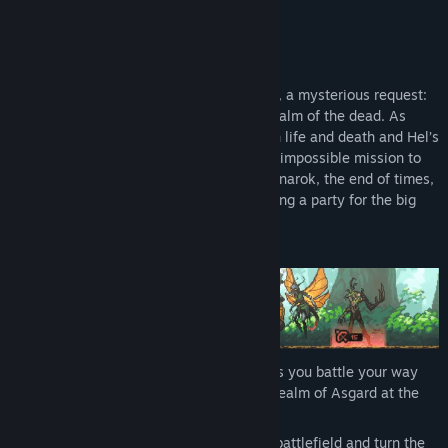
Başlık:
From Hel to Asgard
Bu Oyun Hakkında
Tür:
Bağımsız Yapımcı
,
Strateji
Çıkış Tarihi:
Pek yakında
Someone has sent Hel, Goddess of Death, a mysterious request:
to bring the gods down to Helheim, the realm of the dead. As
Modgunn, guardian of the bridge between life and death and Hel’s
loyal subject, you must set out on a near-impossible mission to
find and fight the Norse gods and set Ragnarok, the end of times,
in motion. Meanwhile, Hel is busy preparing a party for the big
family reunion…
Collect and upgrade unique weapons as you battle your way
from the depths of Hel to the glorious realm of Asgard at the
top of Yggdrasil.
Unlock magical runes that change the battlefield and turn the