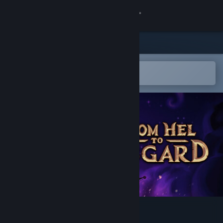
Giriş yap
Mağaza
Topluluk
Steam mobil uygulamasında aç
Kolayca istek listenize ekleyin.
Hakkında
Destek
Dili değiştir
Steam mobil uygulamasını yükle
Masaüstü internet sitesini görüntüle
From Hel to Asgard