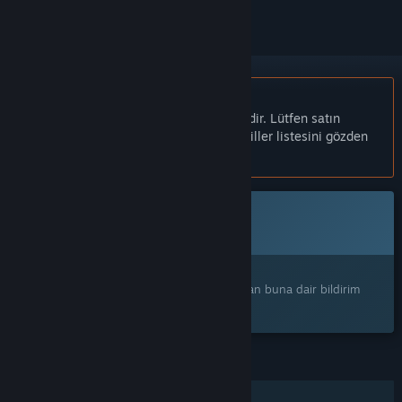
Türkçe desteklenmemektedir
Bu ürün sizin dilinizi desteklememektedir. Lütfen satın
almadan önce aşağıdaki desteklenen diller listesini gözden
geçirin.
Bu oyun Steam'de henüz erişilebilir değil
Pek yakında
İlginizi mi çekti?
Ürünü istek listenize ekleyerek çıktığı zaman buna dair bildirim
alın.
ÖZELLIKLER
Tek Oyunculu