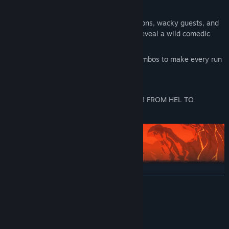
tide of any fight.
Upgrade Helheim with morbid decorations, wacky guests, and
party items that boost your stats and reveal a wild comedic
plot.
Experiment with new strategies and combos to make every run
a fresh and exciting experience.
Soundtrack by composer Cato Hoeben
COMBINE, KILL, DIE… AND TRY AGAIN! FROM HEL TO
ASGARD!
DEVAMINI OKU
Sistem Gereksinimleri
MINIMUM: