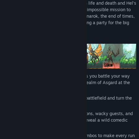
Modgunn, guardian of the bridge between life and death and Hel’s
loyal subject, you must set out on a near-impossible mission to
find and fight the Norse gods and set Ragnarok, the end of times,
in motion. Meanwhile, Hel is busy preparing a party for the big
family reunion…
Collect and upgrade unique weapons as you battle your way
from the depths of Hel to the glorious realm of Asgard at the
top of Yggdrasil.
Unlock magical runes that change the battlefield and turn the
tide of any fight.
Upgrade Helheim with morbid decorations, wacky guests, and
party items that boost your stats and reveal a wild comedic
plot.
Experiment with new strategies and combos to make every run