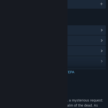
Αγγλικά
ΣΎΝΔΕΣΜΟΙ ΚΑΙ ΠΛΗΡΟΦΟΡΊΕΣ
Προβολή κέντρου Κοινότητας
Ιστορικό ενημερώσεων
Σχετικά νέα
Συζητήσεις
Ομάδες της Κοινότητας
ΔΙΑΒΑΣΤΕ ΠΕΡΙΣΣΟΤΕΡΑ
Τίτλος:
From Hel to Asgard
Σχετικά με αυτό το παιχνίδι
Είδος:
Indie
,
Στρατηγική
Ημ/νία κυκλοφορίας:
ΠΡΟΣΕΧΩΣ
Someone has sent Hel, Goddess of Death, a mysterious request:
to bring the gods down to Helheim, the realm of the dead. As