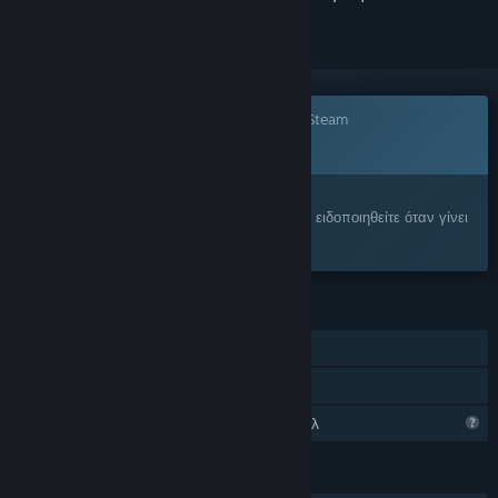
Το παιχνίδι δεν είναι ακόμα διαθέσιμο στο Steam
ΠΡΟΣΕΧΩΣ
Σας ενδιαφέρει;
Προσθέστε το στη Λίστα Επιθυμιών σας και ειδοποιηθείτε όταν γίνει
διαθέσιμο.
ΧΑΡΑΚΤΗΡΙΣΤΙΚΆ
Ένας παίκτης
Κοινή Χρήση
Περιορισμένα χαρακτηριστικά προφίλ
ΓΛΏΣΣΕΣ