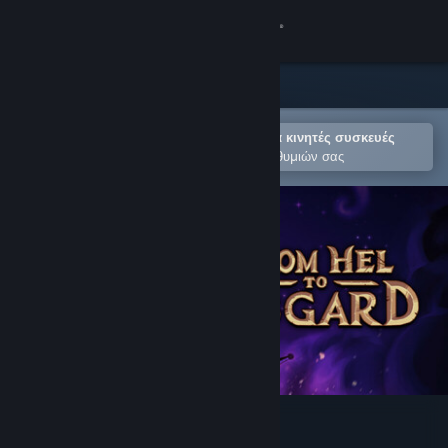
Σύνδεση
Κατάστημα
Κοινότητα
Άνοιγμα στην εφαρμογή Steam για κινητές συσκευές
Για εύκολη προσθήκη στη Λίστα Επιθυμιών σας
Σχετικά
Υποστήριξη
Αλλαγή γλώσσας
Αποκτήστε την εφαρμογή Steam για κινητές συσκευές
Προβολή ιστοσελίδας για υπολογιστές
From Hel to Asgard