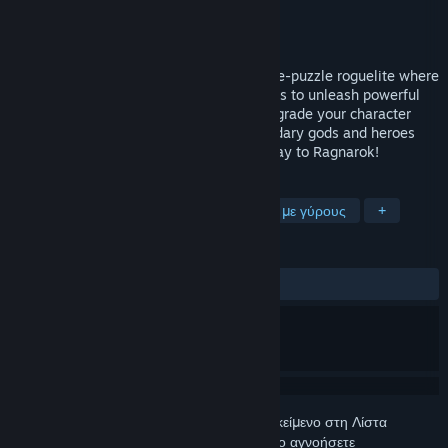
Δημιουργός
Ricpau Studios
Εκδότης
Ricpau Studios
Κυκλοφορία
ΠΡΟΣΕΧΩΣ
From Hel to Asgard is a turn-based, merge-puzzle roguelite where
you battle enemies by combining weapons to unleash powerful
attack combos. Unlock magical runes, upgrade your character
with each run, and face off against legendary gods and heroes
from Norse mythology as you pave the way to Ragnarok!
ΕΤΙΚΈΤΕΣ
Παιχνίδι ανταλλαγής καρτών
Τακτική με γύρους
+
ΚΡΙΤΙΚΈΣ
Δεν υπάρχουν κριτικές χρηστών
Συνδεθείτε
για να προσθέσετε αυτό το αντικείμενο στη Λίστα
Επιθυμιών σας, να το ακολουθήσετε ή να το αγνοήσετε