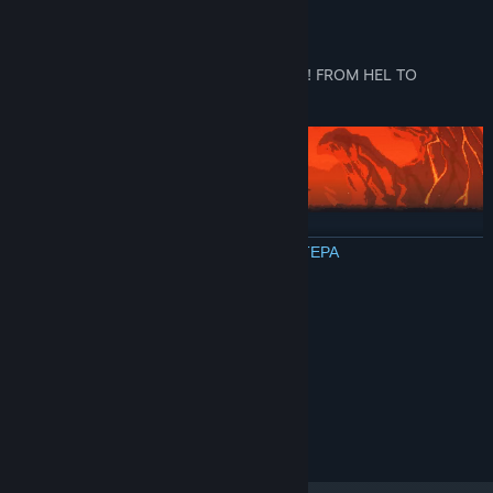
a fresh and exciting experience.
Soundtrack by composer Cato Hoeben
COMBINE, KILL, DIE… AND TRY AGAIN! FROM HEL TO
ASGARD!
ΔΙΑΒΑΣΤΕ ΠΕΡΙΣΣΟΤΕΡΑ
Απαιτήσεις συστήματος
ΕΛΆΧΙΣΤΕΣ:
Windows 10
ΛΕΙΤΟΥΡΓΙΚΌ ΣΎΣΤΗΜΑ:
2.0GHz
ΕΠΕΞΕΡΓΑΣΤΉΣ:
Integrated Graphics
ΓΡΑΦΙΚΆ:
300 MB διαθέσιμος χώρος
ΑΠΟΘΉΚΕΥΣΗ: