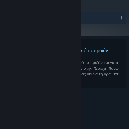
Βραβεία
Δεν υπάρχουν κριτικές για αυτό το προϊόν
Μπορείτε να γράψετε μια κριτική για αυτό το προϊόν και να τη
μοιραστείτε με την Κοινότητα. Μεταβείτε στην περιοχή πάνω
από τα κουμπιά αγοράς αυτής της σελίδας για να τη γράψετε.
© Valve Corporation. Με επιφύλαξη κάθε νόμιμου
δικαιώματος. Όλα τα εμπορικά σήματα είναι ιδιοκτησία
των αντίστοιχων δικαιούχων τους στις ΗΠΑ και σε άλλες
χώρες.
Πολιτική Απορρήτου
|
Νομικά
|
Προσβασιμότητα
|
Συμφωνητικό Συνδρομητή Steam
|
Επιστροφές χρημάτων
|
Cookie