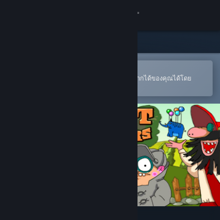
เข้าสู่ระบบ
ร้านค้า
ชุมชน
เปิดในแอป Steam แบบพกพา
หากต้องการสั่งซื้อหรือเพิ่มลงในสิ่งที่อยากได้ของคุณได้โดย
สะดวก
เกี่ยวกับ
ฝ่ายสนับสนุน
เปลี่ยนภาษา
รับแอป Steam แบบพกพา
ชมเว็บไซต์สำหรับเดสก์ท็อป
Pilot Brothers