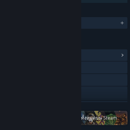
ภาษา
รองรับ 11 ภาษา
ลิงก์และข้อมูล
ดูศูนย์กลางชุมชน
Facebook
X
YouTube
Discord
อ่านเพิ่มเติม
ดูประวัติการอัปเดต
ตรวจดูชุดสะสม Fulqrum Publishing ทั้งหมดบน Steam
อ่านข่าวที่เกี่ยวข้อง