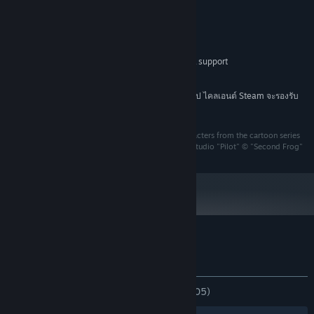
ขั้นต่ำ:
Windows XP / Vista / 7 / 8 / 8.1
ระบบปฏิบัติการ *:
1 GHz
โปรเซสเซอร์:
แรม 1 GB
หน่วยความจำ:
800x600 minimum resolution, OpenGL support
กราฟิกส์:
พื้นที่ว่างที่พร้อมใช้งาน 490 MB
พื้นที่จัดเก็บข้อมูล:
ตั้งแต่วันที่ 1 มกราคม 2024 เวลาแปซิฟิก เป็นต้นไป ไคลเอนต์ Steam จะรองรับ
*
เฉพาะ Windows 10 และเวอร์ชันที่ใหม่กว่าเท่านั้น
© 2014 1C Wireless © GAMOS, 1999 Featuring characters from the cartoon series
"Private life of the Pilot Bros" © Moscow animation studio "Pilot" © "Second Frog"
บทวิจารณ์จากผู้ซื้อ Pilot Brothers
เกี่ยวกับบทวิจารณ์จากผู้ใช้
การปรับแต่งของคุณ
ตลอดกาล:
แง่บวกเป็นอย่างมาก
(89% จาก 305)