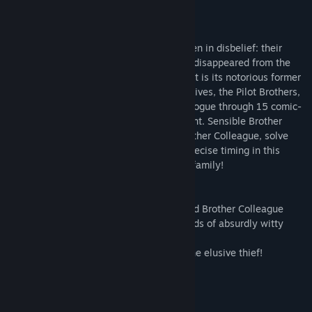
เกี่ยวกับเกมนี้
ดูกระดานสนทนา
A provincial Russian town has been shaken in disbelief: their
ค้นหากลุ่มชุมชน
prized, rare, striped elephant, Baldakhin, disappeared from the
zoo in the dead of night. The main suspect is its notorious former
owner, Karbofoss. Two well-known detectives, the Pilot Brothers,
ชื่อ:
Pilot Brothers
set up a new investigation, pursuing the rogue through 15 comic-
แนว:
ผจญภัย
,
แคชชวล
style locations to find the missing elephant. Sensible Brother
วันวางจำหน่าย:
18 ธ.ค. 2014
Chief and his not-so-bright assistant, Brother Colleague, solve
tricky puzzles and play their parts with precise timing in this
humorous adventure game for the whole family!
● 15 Increasingly difficult levels to solve
● 2 Different characters: Brother Chief and Brother Colleague
● Fast-paced, arcade mini-games and loads of absurdly witty
mini-games!
● Join the famed duo in their search for the elusive thief!
ความต้องการระบบ