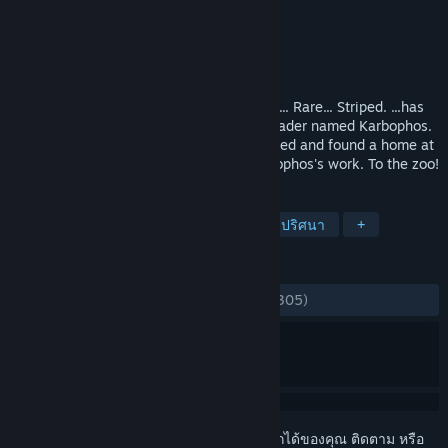
1C Wireless
ผู้พัฒนา
Fulqrum Publishing
ผู้จัดจำหน่าย
วางจำหน่ายแล้ว
18 ธ.ค. 2014
The case of the stolen elephant! Elephant... Rare... Striped. ...has
been kept for many years by an animal trader named Karbophos.
Being unable to overcome abuse, it escaped and found a home at
the zoo in our city. This is definitely Karbophos's work. To the zoo!
แท็ก
ผจญภัย
แคชชวล
ชี้และคลิก
ปริศนา
+
บทวิจารณ์
ตลอดกาล:
แง่บวกเป็นอย่างมาก
(89% จาก 305)
เข้าสู่ระบบ
เพื่อเพิ่มผลิตภัณฑ์นี้ลงในสิ่งที่อยากได้ของคุณ ติดตาม หรือ