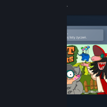
Zaloguj się
Sklep
Społeczność
Otwórz w aplikacji mobilnej Steam,
aby łatwo kupić lub dodać do swojej listy życzeń.
Informacje
Wsparcie
Zmień język
Pobierz aplikację mobilną Steam
Wersja przeglądarkowa
Pilot Brothers