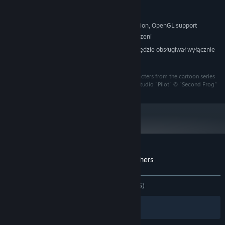
1 GHz
PROCESOR:
1 GB RAM
PAMIĘĆ:
800x600 minimum resolution, OpenGL support
KARTA GRAFICZNA:
490 MB dostępnej przestrzeni
MIEJSCE NA DYSKU:
Począwszy od 1 stycznia 2024, klient Steam będzie obsługiwał wyłącznie
*
system Windows 10 i jego nowsze wersje.
© 2014 1C Wireless © GAMOS, 1999 Featuring characters from the cartoon series
"Private life of the Pilot Bros" © Moscow animation studio "Pilot" © "Second Frog"
Recenzje klientów dla produktu Pilot Brothers
O recenzjach użytkowników
Twoje preferencje
W OGÓLE:
Bardzo pozytywne
(89% z 305)
Filtry
Twoje języki