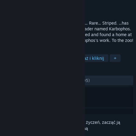
Producent
1C Wireless
Wydawca
Fulqrum Publishing
Wydano
18 grudnia 2014
The case of the stolen elephant! Elephant... Rare... Striped. ...has
been kept for many years by an animal trader named Karbophos.
Being unable to overcome abuse, it escaped and found a home at
the zoo in our city. This is definitely Karbophos's work. To the zoo!
TAGI
Przygodowe
Rekreacyjne
Wskaż i kliknij
+
RECENZJE
W OGÓLE:
Bardzo pozytywne
(89% z 305)
Zaloguj się
, aby dodać tę pozycję do listy życzeń, zacząć ją
obserwować lub oznaczyć jako ignorowaną