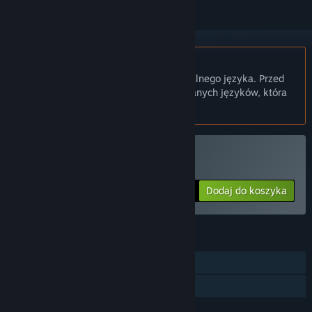
Polski język nie jest obsługiwany
Ten produkt nie obsługuje twojego lokalnego języka. Przed
zakupem zapoznaj się z listą obsługiwanych języków, która
znajduje się poniżej.
Kup Pilot Brothers
Dodaj do koszyka
$4.99
FUNKCJE
Jednoosobowa
Udostępnianie gier