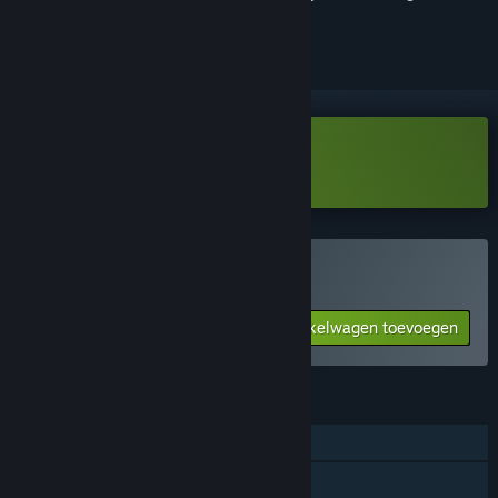
volgen of te negeren
HyperCoven Demo downloaden
HyperCoven kopen
Aan winkelwagen toevoegen
$5.99
FUNCTIES
Singleplayer
Online PvP