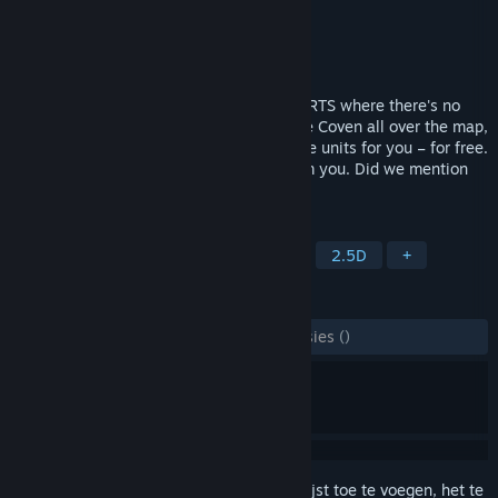
Ontwikkelaar
Hyperkobel
Uitgever
Hyperkobel
Uitgebracht
20 aug 2025
HyperCoven is an old-school, fast-paced RTS where there's no
time wasted collecting resources. Capture Coven all over the map,
which will summon from among 55 unique units for you – for free.
Only make sure they’re not snatched from you. Did we mention
the map has no borders?
TAGS
RTS
Psychedelisch
Roguelite
2.5D
+
RECENSIES
ZONDER TIJDLIMIET:
4 gebruikersrecensies
()
Meld je aan
om dit artikel aan je verlanglijst toe te voegen, het te