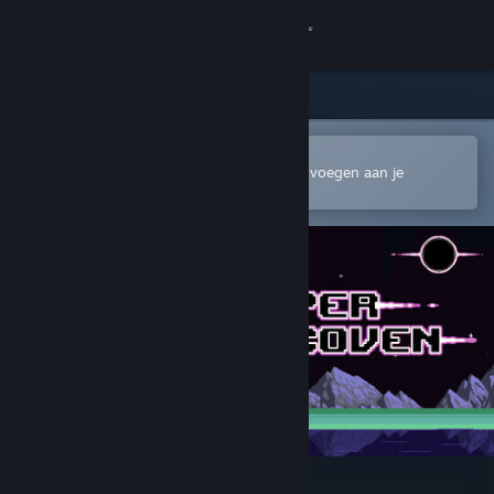
Inloggen
Winkel
Community
In de mobiele Steam-app openen
Om gemakkelijk te kopen of toe te voegen aan je
verlanglijst
Over
Ondersteuning
Taal wijzigen
Download de mobiele Steam-app
Desktopwebsite weergeven
HyperCoven