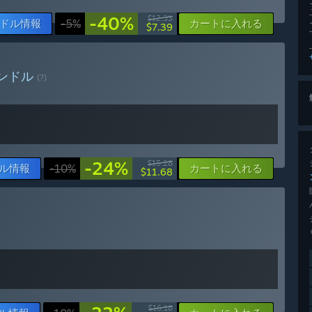
-40%
$12.33
ドル情報
-5%
カートに入れる
$7.39
ンドル
(?)
-24%
$15.28
ル情報
-10%
カートに入れる
$11.68
$16.18