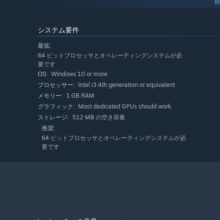
システム要件
最低:
64 ビットプロセッサとオペレーティングシステムが必
要です
Windows 10 or more
OS:
Intel i3 4th generation or equivalent
プロセッサー:
特徴：
1 GB RAM
メモリー:
Most dedicated GPUs should work.
グラフィック:
このラウンドが最後になるかもしれない、手に汗握るロ
512 MB の空き容量
ストレージ:
メタ進行、マルチエンディング、アンロック可能なパワ
推奨:
エンドレスモードでハイスコアを目指せ！
64 ビットプロセッサとオペレーティングシステムが必
要です
地獄のような脱出ゲーム！
150種類以上のアイテムと相乗効果で運気をアップ！
ハマると抜け出せなくなる不気味なストーリー！
P.S.これはギャンブルですか？