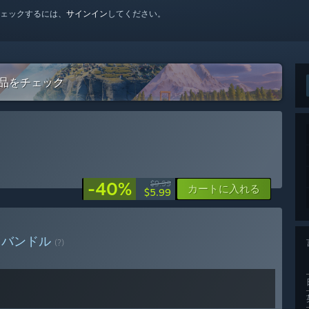
ェックするには、
サインイン
してください。
ての作品をチェック
-40%
$9.99
カートに入れる
$5.99
る
バンドル
(?)