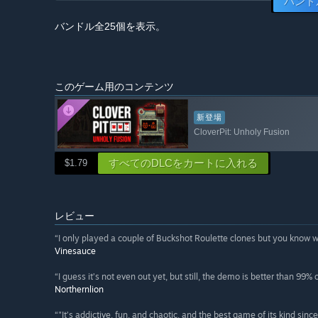
バンド
バンドル全25個を表示。
このゲーム用のコンテンツ
新登場
CloverPit: Unholy Fusion
すべてのDLCをカートに入れる
$1.79
レビュー
“I only played a couple of Buckshot Roulette clones but you know 
Vinesauce
“I guess it’s not even out yet, but still, the demo is better than 99%
Northernlion
“"It’s addictive, fun, and chaotic, and the best game of its kind sinc