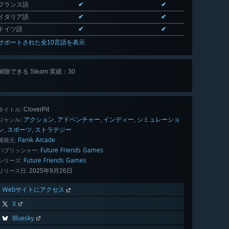
フランス語
✔
✔
イタリア語
✔
✔
ドイツ語
✔
✔
サポートされた全10言語を表示
解除できる Steam 実績：30
全 30 個
表示
CloverPit
タイトル:
アクション
アドベンチャー
インディー
シミュレーショ
,
,
,
ジャンル:
ン
スポーツ
ストラテジー
,
,
Panik Arcade
開発元:
Future Friends Games
パブリッシャー:
Future Friends Games
シリーズ:
2025年9月26日
リリース日:
Webサイトにアクセス
X
Bluesky