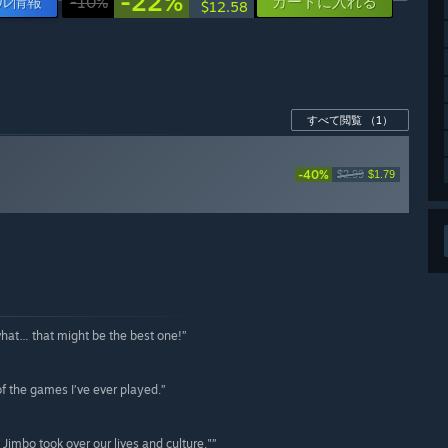
-22%
ル情報
-10%
カートに入れる
$12.58
すべて閲覧
（1）
-40%
$2.99
$1.79
what… that might be the best one!”
 of the games I’ve ever played.”
e Jimbo took over our lives and culture."”