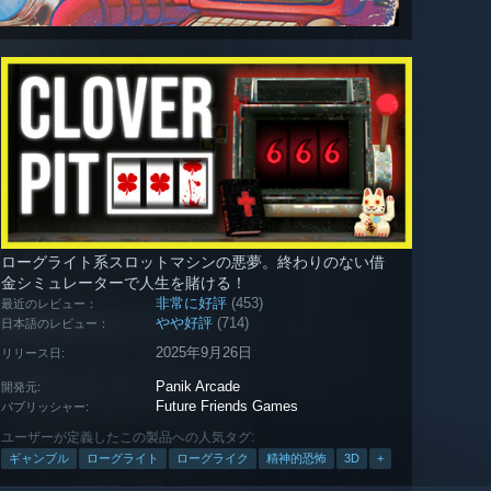
ローグライト系スロットマシンの悪夢。終わりのない借
金シミュレーターで人生を賭ける！
非常に好評
(453)
最近のレビュー：
やや好評
(714)
日本語のレビュー：
2025年9月26日
リリース日:
Panik Arcade
開発元:
Future Friends Games
パブリッシャー:
ユーザーが定義したこの製品への人気タグ:
ギャンブル
ローグライト
ローグライク
精神的恐怖
3D
+