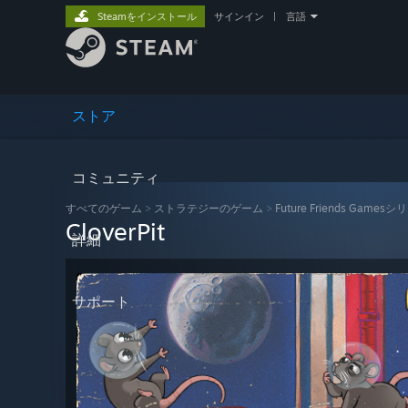
Steamをインストール
サインイン
|
言語
ストア
コミュニティ
すべてのゲーム
>
ストラテジーのゲーム
>
Future Friends Games
CloverPit
詳細
サポート