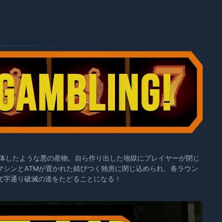
oulette』が合体したような悪の産物。自ら作り出した地獄にプレイヤーが閉じ
マシンとATMが置かれた錆びつく独房に閉じ込められ、各ラウン
文字通り破滅の道をたどることになる！