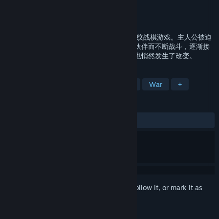
Developer
Kuroha Studio
Publisher
Kuroha Studio
Released
Nov 24, 2024
《魔剑镇魂曲 英雄之泪》是一款传统的类火纹战棋游戏。主人公被迫
卷入教派、国家之间纷争，为了保护身边的伙伴而不断战斗，逐渐接
近事情的真相。在此期间，各个角色的命运也悄然发生了改变。
TAGS
Strategy RPG
Singleplayer
2D
War
+
REVIEWS
ALL TIME:
Mostly Positive
(76% of 92)
Sign in
to add this item to your wishlist, follow it, or mark it as
ignored