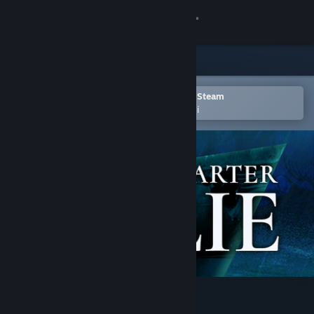
Přihlásit se
Obchod
Komunita
Otevřete v mobilní aplikaci služby Steam
Pro snazší přidání do seznamu přání
Informace
Podpora
Změnit jazyk
Mobilní aplikace služby Steam
Desktopová verze stránky
Quarter Lie