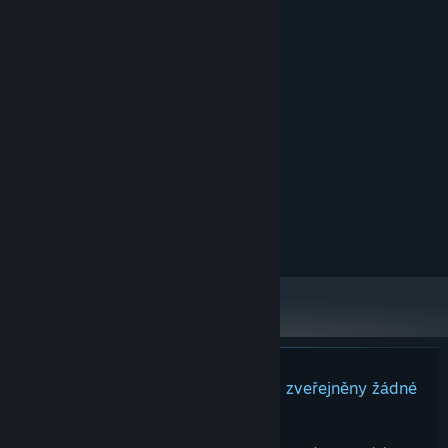
MINIMÁLNÍ:
Windows 10
OS:
4 GB RAM
PAMĚŤ:
DirectX 11 compatible GPU
GRAFICKÁ KARTA:
Verze 11
DIRECTX:
500 MB volného místa
PEVNÝ DISK:
DOPORUČENÉ:
Windows 10
OS:
4 GB RAM
PAMĚŤ:
DirectX 11 compatible GPU
GRAFICKÁ KARTA:
Verze 11
DIRECTX:
500 MB volného místa
PEVNÝ DISK:
K tomuto produktu nebyly dosud zveřejněny žádné
recenze