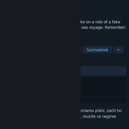
Vývojář
prosto
Vydavatel
prosto
Vydání
2026
A narrative adventure game where you take on a role of a fake
exorcist on a demon-ridden ship in a long sea voyage. Remember;
you can’t lie your way out of everything!
ZNAČKY
Vizuální novely
Se správou zdrojů
Survivalové
+
RECENZE
Žádné uživatelské recenze
Abyste si mohli tento produkt přidat do seznamu přání, začít ho
sledovat nebo ho zařadit mezi ignorované, musíte se nejprve
přihlásit
.