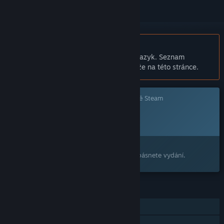
Čeština není podporována
Tento produkt nepodporuje Váš místní jazyk. Seznam
podporovaných jazyků je k dispozici níže na této stránce.
Tato hra prozatím není dostupná ve službě Steam
Plánované datum vydání:
2026
Máte zájem o tento produkt?
Přidejte si ho do seznamu přání, ať nepropásnete vydání.
FUNKCE
Režim pro jednoho hráče
Achievementy