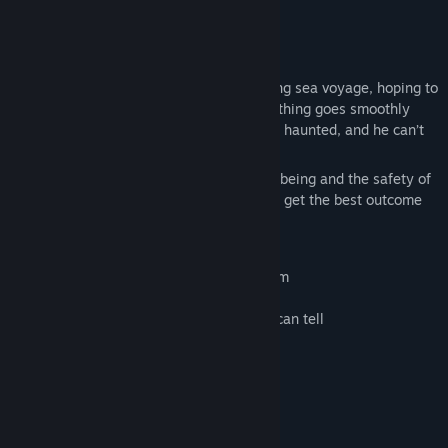
檢視討論區
關於此遊戲
尋找社群群組
A swindler exorcist loans a ticket for a long sea voyage, hoping to
earn a living off of rich passengers. Everything goes smoothly
until he discovers that the ship is actually haunted, and he can’t
名稱:
Quarter Lie
lie his way out anymore.
類型:
冒險
發行日期:
2026
Forced to choose between your own well-being and the safety of
the ship and its passengers, find a way to get the best outcome
for everyone.
Features:
— A complex, intertwined narrative system
— 8 characters to con or befriend
— A hard limit on the amount of lies you can tell
— About 2 hours of playtime
系統需求
最低配備: