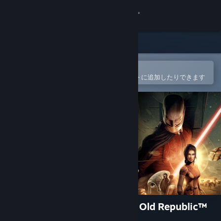
サインイン
ストア
コミュニティ
Steamモバイルアプリで開く
簡単に購入したり、ウィッシュリストに追加したりできます
詳細
サポート
言語を変更
Steamモバイルアプリを入手
デスクトップウェブサイトを表示
STAR WARS™ Knights of the Old Republic™