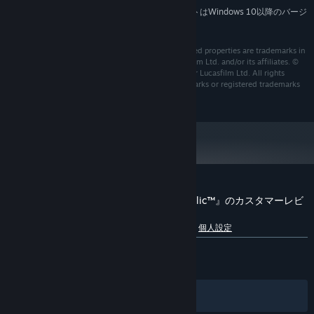
2024年1月1日（PT）以降、SteamクライアントはWindows 10以降のバージ
*
ョンのみをサポートします。
LucasArts, the LucasArts logo, STAR WARS and related properties are trademarks in
the United States and/or in other countries of Lucasfilm Ltd. and/or its affiliates. ©
2003-2017 Lucasfilm Entertainment Company Ltd. or Lucasfilm Ltd. All rights
reserved. BioWare and the BioWare logo are trademarks or registered trademarks
of EA International (Studio and Publishing) Ltd.
『STAR WARS™ Knights of the Old Republic™』のカスタマーレビ
ュー
言語別内訳を表示
ユーザーレビューについて
個人設定
全期間：
非常に好評
(28,418件中91%)
最近：
非常に好評
(118件中93%)
フィルター
あなたの言語