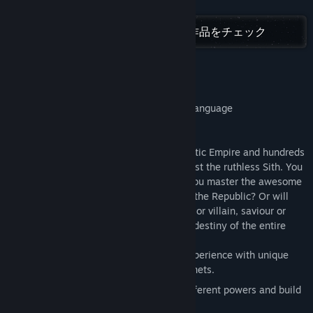
掲示板を表示
続きを読む
Steamで「Star Wars」のすべての作品をチェック
コミュニティグループを検索
タイトル:
STAR WARS™ Knights of the Old Republic™
ジャンル:
アドベンチャー
,
RPG
このゲームについて
リリース日:
2003年11月19日
Note: Mac version only supports English language
Choose Your Path.
It is four thousand years before the Galactic Empire and hundreds
of Jedi Knights have fallen in battle against the ruthless Sith. You
are the last hope of the Jedi Order. Can you master the awesome
power of the Force on your quest to save the Republic? Or will
you fall to the lure of the dark side? Hero or villain, saviour or
conqueror... you alone will determine the destiny of the entire
galaxy!
A brand new Star Wars role-playing experience with unique
characters, creatures, vehicles and planets.
Learn to use the Force with over 40 different powers and build
your own lightsaber.