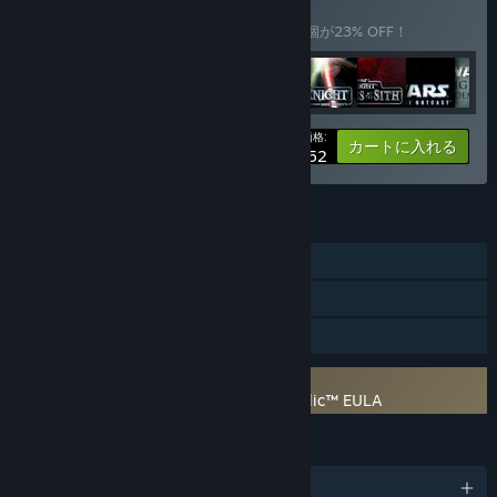
入する
バンドル
(?)
このバンドルを購入すると、アイテム全25個が23% OFF！
あなたの価格:
-23%
バンドル情報
カートに入れる
$231.52
機能
シングルプレイヤー
Steamクラウド
ファミリーシェアリング
サードパーティーEULAへの同意が必要
STAR WARS™: Knights of the Old Republic™ EULA
言語
5対応言語