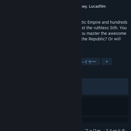
開発元
BioWare
,
Aspyr (Mac)
パブリッシャー
LucasArts
,
Aspyr (Mac)
,
Disney
,
Lucasfilm
リリース日
2003年11月19日
It is four thousand years before the Galactic Empire and hundreds
of Jedi Knights have fallen in battle against the ruthless Sith. You
are the last hope of the Jedi Order. Can you master the awesome
power of the Force on your quest to save the Republic? Or will
you fall to the lure of the dark side?
タグ
RPG
物語性
SF
シングルプレイヤー
+
レビュー
全期間：
非常に好評
(28,418件中91%)
最近：
非常に好評
(118件中93%)
このアイテムをウィッシュリストへの追加、フォロー、スルーとチ