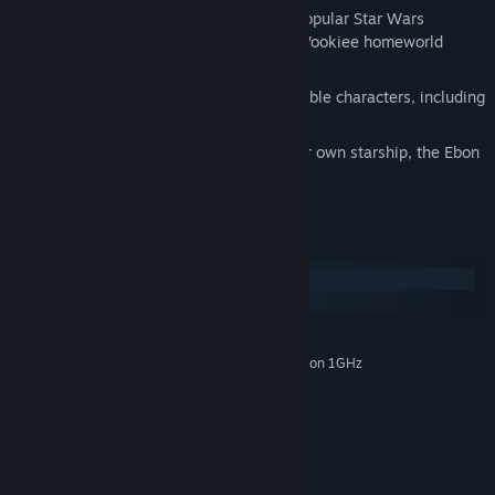
Adventure through some of the most popular Star Wars
locations, including Tatooine and the Wookiee homeworld
Kashyyyk.
Choose your party from nine customisable characters, including
Twi'leks, droids and Wookiees.
Travel to eight enormous worlds in your own starship, the Ebon
Hawk.
システム要件
Windows
macOS
Windows XP and Windows Vista
OS *:
Intel Pentium 3 1Ghz or AMD Athlon 1GHz
PROCESSOR:
256 RAM
MEMORY:
32 MB with Hardware T&L
GRAPHICS:
Directx 9.0b or better
DIRECTX®:
3.5 GB
HARD DRIVE:
Directx 9.0b compatible
SOUND: