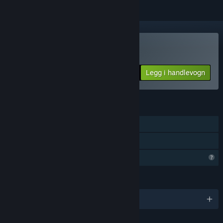
Kjøp Timebound Vampire
Legg i handlevogn
$54.99
FUNKSJONER
Enkeltspiller
Familiedeling
Begrensede profilfunksjoner
SPRÅK
Engelsk