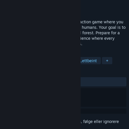
Utvikler
InfiniteSpring Studio
Utgiver
InfiniteSpring Studio
Utgitt
7. juli 2024
Timebound Vampire - an exhilarating 3D action game where you
take on the role of a werewolf fending off humans. Your goal is to
survive as long as possible in this magical forest. Prepare for a
challenging and dynamic gameplay experience where every
decision counts and every second matters.
MERKELAPPER
Action
Action-eventyr
3D
Lettbeint
+
ANMELDELSER
Ingen brukeranmeldelser
Logg inn
for å legge til på ønskelisten, følge eller ignorere