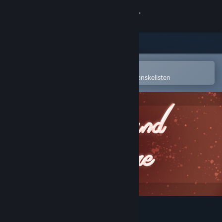
Logg inn
Butikk
Samfunn
Åpne i Steams mobilapp
for å enkelt kjøpe eller legge til på ønskelisten
Om
Kundestøtte
Bytt språk
Skaff deg Steam-appen på mobil
Vis skrivebordsversjon
Timebound Vampire