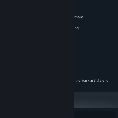
Game Features:
- Play as a werewolf defending against humans
- Dynamic and challenging gameplay
- Magical forest as the primary game setting
Systemkrav
MINIMUM:
Windows 7/8/10
OS *:
Intel Core 5 or equivalent
PROSESSOR:
4 GB RAM
MINNE:
250 MB tilgjengelig plass
LAGRING:
Fra og med den 1. januar 2024 kommer Steam-klienten kun til å støtte
*
Windows 10 og nyere versjoner.