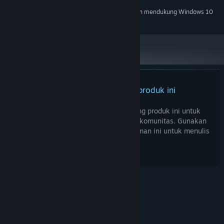
Mulai 1 Januari 2024, Steam Client hanya akan mendukung Windows 10
*
dan versi yang lebih baru.
Tidak ada ulasan untuk produk ini
Kamu bisa menulis ulasanmu tentang produk ini untuk
membagikan pengalamanmu dengan komunitas. Gunakan
area di atas tombol pembelian di halaman ini untuk menulis
ulasanmu.
© Valve Corporation. Hak cipta dilindungi Undang-
Undang. Semua merek dagang merupakan hak
pemilik dari negara AS dan negara lainnya.
Kebijakan Privasi
|
Legal
|
Aksesibilitas
|
Perjanjian Pelanggan Steam
|
Pengembalian Dana