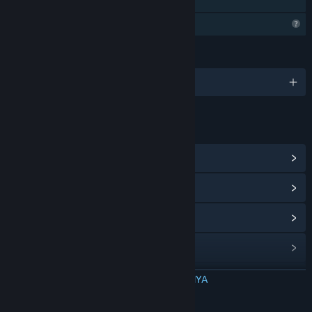
Berbagi dengan Keluarga
Fitur Profil Terbatas
BAHASA
1 bahasa yang didukung
TAUTAN & INFO
Lihat Hub Komunitas
Lihat riwayat pembaruan
Baca berita terkait
Lihat diskusi
Temukan Grup Komunitas
BACA SELENGKAPNYA