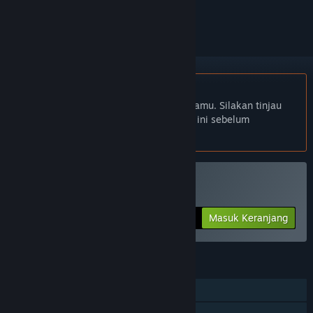
mengikutinya, atau mengabaikannya
Bhs. Indonesia tidak didukung
Produk ini tidak didukung dalam bahasamu. Silakan tinjau
daftar bahasa yang didukung di bawah ini sebelum
melakukan pembelian.
Beli Timebound Vampire
Masuk Keranjang
$54.99
FITUR
Pemain Tunggal