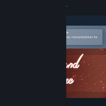
Login
Toko
Komunitas
Buka dengan Aplikasi Seluler Steam
Untuk mempermudah pembelian atau menambahkan ke
wishlist-mu
Tentang
Bantuan
Ubah bahasa
Dapatkan Aplikasi Seluler Steam
Lihat situs web desktop
Timebound Vampire