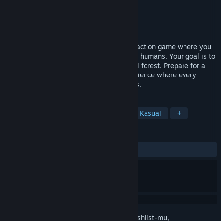
Pengembang
InfiniteSpring Studio
Penerbit
InfiniteSpring Studio
Dirilis
7 Jul 2024
Timebound Vampire - an exhilarating 3D action game where you
take on the role of a werewolf fending off humans. Your goal is to
survive as long as possible in this magical forest. Prepare for a
challenging and dynamic gameplay experience where every
decision counts and every second matters.
TAG
Aksi
Aksi-Petualangan
3D
Kasual
+
ULASAN
Tidak ada ulasan pengguna
Login
untuk menambahkan item ini ke wishlist-mu,