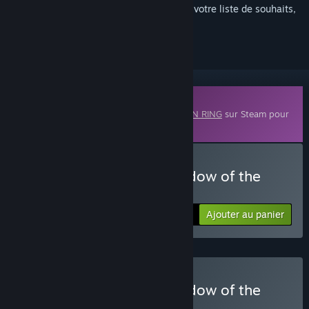
Connectez-vous
pour ajouter cet article à votre liste de souhaits,
le suivre ou l'ignorer
Contenu téléchargeable
Ce contenu nécessite le jeu de base
ELDEN RING
sur Steam pour
fonctionner.
Acheter ELDEN RING Shadow of the
Erdtree
Ajouter au panier
$39.99
Acheter ELDEN RING Shadow of the
Erdtree Edition