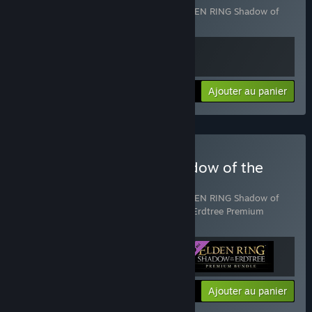
Comprend 2 article(s) :
ELDEN RING
,
ELDEN RING Shadow of
the Erdtree
Plus d'informations
Ajouter au panier
$79.99
Acheter ELDEN RING Shadow of the
Erdtree Deluxe Edition
Comprend 3 article(s) :
ELDEN RING
,
ELDEN RING Shadow of
the Erdtree
,
ELDEN RING Shadow of the Erdtree Premium
Bundle
Plus d'informations
Ajouter au panier
$99.99