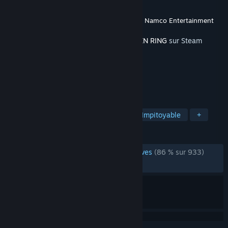
Développement
FromSoftware, Inc.
Édition
FromSoftware, Inc.
,
Bandai Namco Entertainment
Sorti le
20 juin 2024
Ce contenu nécessite le jeu de base
ELDEN RING
sur Steam
pour fonctionner.
TAGS
Action
RPG
De type Souls
Impitoyable
+
ÉVALUATIONS
ÉVALUATIONS EN FRANÇAIS
très positives
(86 % sur 933)
RÉCENTES :
moyennes
(57 % sur 183)