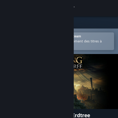
Se connecter
Magasin
Communauté
Ouvrir dans l'application mobile Steam
Permet d'acheter ou d'ajouter facilement des titres à
votre liste de souhaits.
À propos
Support
Changer la langue
Télécharger l'application mobile Steam
Voir version ordi. du site
ELDEN RING Shadow of the Erdtree