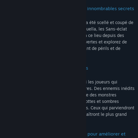
• De nouvelles régions immersives aux innombrables secrets
Dès sa création, le Royaume des ombres a été scellé et coupé de
l'Entre-terre. Lancés sur les traces de Miquella, les Sans-éclat
sont parmi les premiers à poser le pied en ce lieu depuis des
millénaires. Arpentez de vastes zones ouvertes et explorez de
complexes donjons traditionnels regorgeant de périls et de
mystères.
• Des ennemis puissants et redoutables
De nombreuses épreuves mettront au défi les joueurs qui
s'aventureront dans le Royaume des ombres. Des ennemis inédits
rôdent dans les zones ouvertes, tandis que des monstres
cauchemardesques sont tapis dans les grottes et sombres
recoins, prêts à se jeter sur les imprudents. Ceux qui parviendront
à survivre à ces combats éprouvants connaîtront le plus grand
frisson de la victoire.
• De nouvelles armes, sorts et armures pour améliorer et