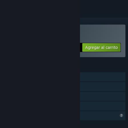
Comprar Orphans
Agregar al carrito
$16.99
CARACTERÍSTICAS
Un jugador
Logros de Steam
Steam Cloud
Préstamo familiar
Características del perfil limitadas