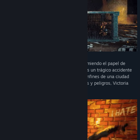
Título:
Orphans
Género:
Aventura
,
Indie
Fecha de lanzamiento:
18 ABR 2025
Sumérgete en este envolvente juego, asumiendo el papel de
Victoria, una niña que queda huérfana tras un trágico accidente
marítimo, atrapada en los enigmáticos confines de una ciudad
misteriosa. En un lugar repleto de trampas y peligros, Victoria
debe confiar en su destreza para avanzar.