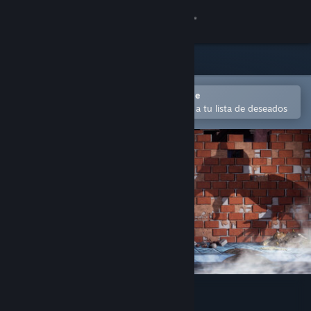
Iniciar sesión
Tienda
Comunidad
Abrir en la aplicación Steam Mobile
Para comprar o agregar fácilmente a tu lista de deseados
Acerca de
Soporte
Cambiar idioma
Obtener la aplicación de Steam Mobile
Ver versión clásica
Orphans