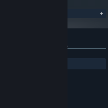
A partir del 1 de enero de 2024, el cliente de Steam solo será compatible
*
con Windows 10 y versiones posteriores.
Premios
Reseñas de usuarios para Orphans
Sobre las reseñas de usuarios
Tus preferencias
SIEMPRE:
9 reseñas de usuarios
()
Filtros
Tus idiomas
© Valve Corporation. Todos los derechos reservados.
Todas las marcas registradas pertenecen a sus
respectivos dueños en EE. UU. y otros países.
Política de Privacidad
|
Información legal
|
Accesibilidad
|
Acuerdo de Suscriptor a Steam
|
Reembolsos
|
Cookies