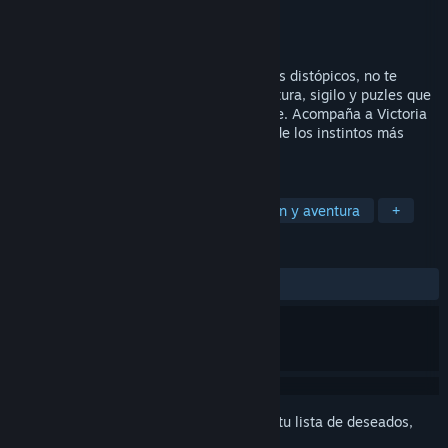
Desarrollador
Infinity Gears Studios
Editor
Infinity Gears Studios
Lanzado el
18 ABR 2025
Si te gustan los videojuegos sobre mundos distópicos, no te
pierdas esta emocionante fusión de aventura, sigilo y puzles que
te sumerge en una experiencia inolvidable. Acompaña a Victoria
en su viaje por una ciudad distópica, donde los instintos más
salvajes acechan en cada esquina.
ETIQUETAS
Aventura
Rompecabezas
Acción y aventura
+
RESEÑAS
SIEMPRE:
9 reseñas de usuarios
()
Inicia sesión
para agregar este artículo a tu lista de deseados,
seguirlo o marcarlo como ignorado.