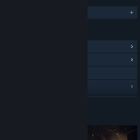
IDIOMAS
Español (Latinoamérica) y 9 más
ENLACES E INFORMACIÓN
Ver logros de Steam
(18)
Ver centro de contenido
Visitar el sitio web
Ver historial de actualizaciones
Leer noticias relacionadas
LEER MÁS
Ver discusiones
Acerca de este juego
Buscar grupos de la comunidad