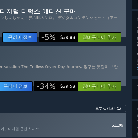
디지털 디럭스 에디션 구매
ヨンしんちゃん『炭の町のシロ』 デジタルコンテンツセット（アー
-5%
꾸러미 정보
장바구니에 추가
$39.88
r Vacation The Endless Seven-Day Journey
,
짱구는 못말려 「탄
-34%
꾸러미 정보
장바구니에 추가
$39.58
모두 살펴보기
(1)
$11.99
둥이」디지털 콘텐츠 세트