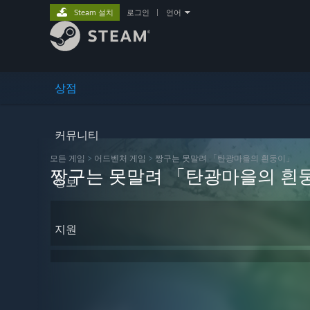
Steam 설치
로그인
|
언어
상점
커뮤니티
모든 게임
>
어드벤처 게임
>
짱구는 못말려 「탄광마을의 흰둥이」
짱구는 못말려 「탄광마을의 흰
정보
지원