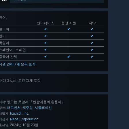
언어
:
인터페이스
음성 지원
자막
한국어
✔
✔
✔
영어
✔
✔
독일어
✔
✔
스페인어 - 스페인
✔
✔
중국어 간체
✔
✔
✔
지원 언어 7개 모두 보기
44개 Steam 도전 과제 포함
44 개
모두 보기
짱구는 못말려 「탄광마을의 흰둥이」
제목:
어드벤처
캐주얼
시뮬레이션
,
,
장르:
h.a.n.d., Inc.
개발자:
Neos Corporation
배급사:
2024년 10월 23일
출시일: