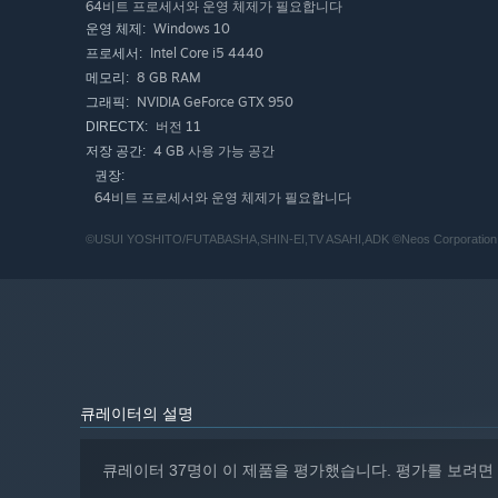
64비트 프로세서와 운영 체제가 필요합니다
낚시
Windows 10
운영 체제:
Intel Core i5 4440
프로세서:
8 GB RAM
메모리:
대어부터 좀처럼 만날 수 없는 희귀한 물고기까지 자연이 풍
NVIDIA GeForce GTX 950
그래픽:
용수로에는 가재도…!
버전 11
DIRECTX:
시간과 장소를 바꾸며 원하는 물고기를 GET하자.
4 GB 사용 가능 공간
저장 공간:
잡은 물고기는 『도감』에 컬렉션!
권장:
64비트 프로세서와 운영 체제가 필요합니다
곤충 채집
©USUI YOSHITO/FUTABASHA,SHIN-EI,TV ASAHI,ADK ©Neos Corporation
숲에는 많은 곤충들이 서식하고 있다.
밤에는 반딧불이가 나타나 환상적인 풍경으로.
그 중에서는 이 마을에만 존재하는 고유종도?!
잡은 벌레는 『도감』에 컬렉션!
큐레이터의 설명
산나물 캐기
큐레이터 37명이 이 제품을 평가했습니다. 평가를 보려면
마을 길가나 산 속에서 보기 드문 산나물을 발견할 수도 있다