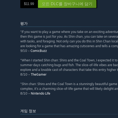
모든 DLC를 장바구니에 담기
$11.99
평가
“If you want to play a game where you take on an exciting adventu
then this game is just for you. As Shin chan, you can take on several
with tasks, and foraging. Not only can you do this in Shin Chan loca
are looking for a game that has amazing cutscenes and tells a compe
9/10 –
ComicBuzz
“When I started Shin chan: Shiro and the Coal Town, I expected it 
summer days catching bugs and fish. The slice-of-life vibes are back
explore and a lovable cast of characters that take this entry higher 
8/10 –
TheGamer
“Shin chan: Shiro and the Coal Town is a stunningly beautiful game
complex, it’s a charming slice-of-life game that will likely delight 
8/10 –
Nintendo Life
게임 정보