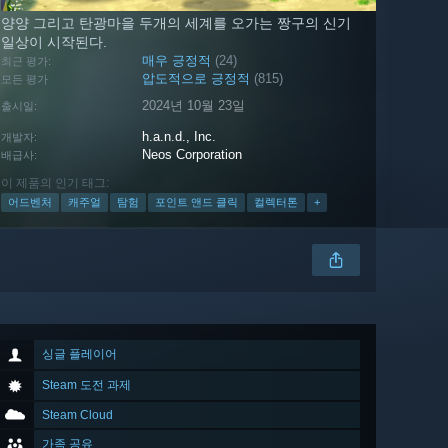
양양 그리고 탄광마을 두개의 세계를 오가는 짱구의 신기
일상이 시작된다.
매우 긍정적
(24)
최근 평가:
압도적으로 긍정적
(815)
모든 평가
2024년 10월 23일
출시일:
h.a.n.d., Inc.
개발자:
Neos Corporation
배급사:
이 제품의 인기 태그:
어드벤처
캐주얼
탐험
포인트 앤드 클릭
컬렉터톤
+
싱글 플레이어
Steam 도전 과제
Steam Cloud
가족 공유