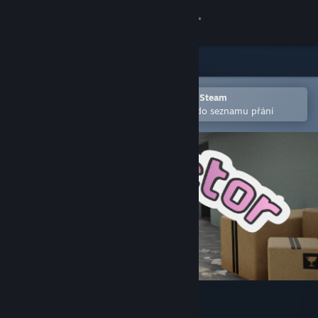
Přihlásit se
Obchod
Komunita
Otevřete v mobilní aplikaci služby Steam
Pro snazší zakoupení nebo přidání do seznamu přání
Informace
Podpora
Změnit jazyk
Mobilní aplikace služby Steam
Desktopová verze stránky
Churn Vector