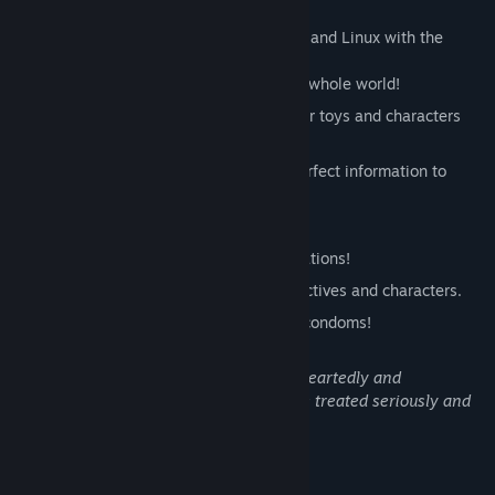
Churn Vector
is made for Windows, Mac, and Linux with the
following features:
Infinite fluid splatter tech, glorp up the whole world!
Procedural penetration deformations for toys and characters
during sex.
An advanced AI system that uses imperfect information to
track you down as a team.
Eight unique furry characters to vore.
Cum inflate characters at glory hole stations!
Three playable maps with various objectives and characters.
"Churn" characters into sentient filled condoms!
This game presents non-consent light-heartedly and
humorously. Consent in real-life must be treated seriously and
with respect.
Systémové požadavky