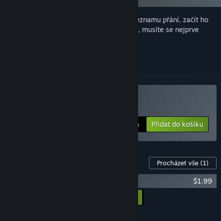
Abyste si mohli tento produkt přidat do seznamu přání, začít ho
sledovat nebo ho zařadit mezi ignorované, musíte se nejprve
přihlásit
.
Zakoupit Churn Vector
Přidat do košíku
$14.99
DLC pro tuto hru
Procházet vše
(1)
Churn Vector Soundtrack
$1.99
Přidat všechna DLC do košíku
$1.99
FUNKCE