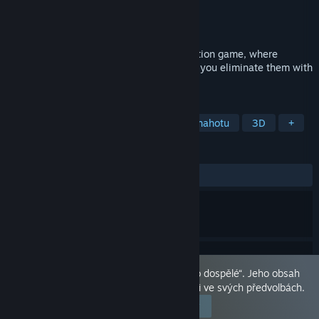
Vývojář
Naelstrof
,
Eugene
,
Archival
Vydavatel
Naelstrof
Vydání
11. led. 2024
Churn Vector is a single-player stealth action game, where
instead of eliminating targets with a gun, you eliminate them with
your cock!
ZNAČKY
Se sexuálním obsahem
Obsahující nahotu
3D
+
RECENZE
VŠECHNY:
Velmi kladné
(89 % z 496)
Tento produkt je označen jako „pouze pro dospělé“. Jeho obsah
se Vám zobrazuje, protože jste jej povolili ve svých předvolbách.
Upravit předvolby