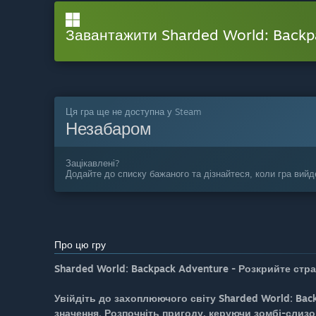
Завантажити Sharded World: Back
Ця гра ще не доступна у Steam
Незабаром
Зацікавлені?
Додайте до списку бажаного та дізнайтеся, коли гра вийд
Про цю гру
Sharded World: Backpack Adventure - Розкрийте стра
Увійдіть до захоплюючого світу Sharded World: Bac
значення. Розпочніть пригоду, керуючи зомбі-слизо