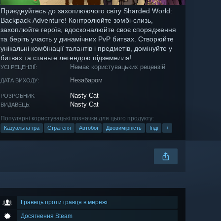
Приєднуйтесь до захоплюючого світу Sharded World:
Backpack Adventure! Контролюйте зомбі-слизь,
захоплюйте героїв, вдосконалюйте своє спорядження
та беріть участь у динамічних PvP битвах. Створюйте
унікальні комбінації талантів і предметів, домінуйте у
битвах та станьте легендою підземелля!
Немає користувацьких рецензій
УСІ РЕЦЕНЗІЇ:
Незабаром
ДАТА ВИХОДУ:
Nasty Cat
РОЗРОБНИК:
Nasty Cat
ВИДАВЕЦЬ:
Популярні користувацькі позначки для цього продукту:
Казуальна гра
Стратегія
Автобої
Двовимірність
Інді
+
Гравець проти гравця в мережі
Досягнення Steam