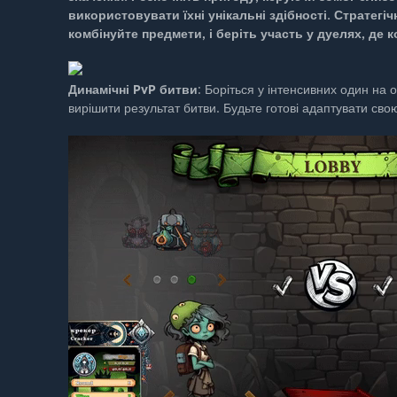
використовувати їхні унікальні здібності. Стратег
комбінуйте предмети, і беріть участь у дуелях, де 
Динамічні PvP битви
: Боріться у інтенсивних один на
вирішити результат битви. Будьте готові адаптувати свою 