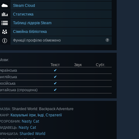
Steam Cloud
Статистика
Таблиці лідерів Steam
Сімейна бібліотека
Функції профілю обмежено
Мови
:
Текст
Звук
Субт.
українська
✔
англійська
✔
російська
✔
китайська (спрощена)
✔
Sharded World: Backpack Adventure
НАЗВА:
Казуальні ігри
Інді
Стратегії
,
,
ЖАНР:
Nasty Cat
РОЗРОБНИК:
Nasty Cat
ВИДАВЕЦЬ:
Sharded World
ФРАНШИЗА: