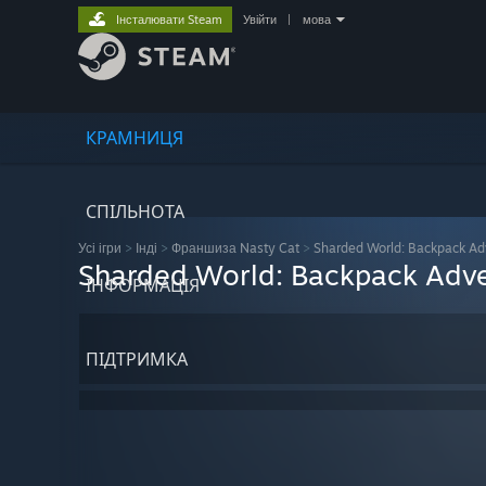
Інсталювати Steam
Увійти
|
мова
КРАМНИЦЯ
СПІЛЬНОТА
Усі ігри
>
Інді
>
Франшиза Nasty Cat
>
Sharded World: Backpack Ad
Sharded World: Backpack Adv
ІНФОРМАЦІЯ
ПІДТРИМКА