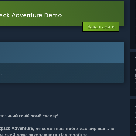
pack Adventure Demo
Завантажити
е.
тегічний геній зомбі-слизу!
kpack Adventure, де кожен ваш вибір має вирішальне
м, який може захоплювати тіла героїв та