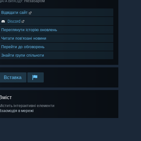
Незабаром
ДАТА ВИХОДУ:
Відвідати сайт
Discord
Переглянути історію оновлень
Читати пов’язані новини
Перейти до обговорень
Знайти групи спільноти
Вставка
Вміст
Містить інтерактивні елементи
Взаємодія в мережі