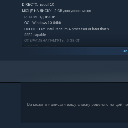
версії 10
DIRECTX:
2 GB доступного місця
МІСЦЕ НА ДИСКУ:
РЕКОМЕНДОВАНІ:
Windows 10 64bit
ОС:
Intel Pentium 4 processor or later that's
ПРОЦЕСОР:
Індивідуальні герої з унікальними історіями
: Кожен 
SSE2 capable
таланти, що дозволяють вам глибоко зануритися в їхній р
8 GB ОП
ОПЕРАТИВНА ПАМ’ЯТЬ:
героя, який найкраще відповідає вашій тактиці та стилю 
версії 10
DIRECTX:
ЧИ
5 GB доступного місця
МІСЦЕ НА ДИСКУ:
З 1 січня 2024 року клієнт Steam буде підтримувати лише Windo
*
Розвиток талантів
: Кожен клас героїв має свою систем
налаштовувати згідно з вашими потребами. Вдосконалю
роблячи його спорядження та здібності потужнішими та
Ви можете написати вашу власну рецензію на цей про