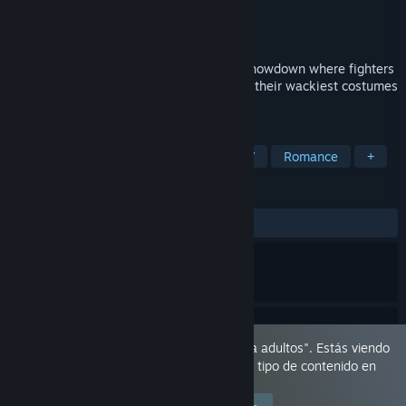
Desarrollador
SinVR
Editor
SinVR
Lanzado el
21 DIC 2023
Get ready to brawl in this side-splitting showdown where fighters
don't just bring their fists to the fight, but their wackiest costumes
and zaniest moves.
ETIQUETAS
Contenido sexual
Desnudos
RV
Romance
+
RESEÑAS
SIEMPRE:
Positivas
(82 % de 17)
Este juego está marcado como "solo para adultos". Estás viendo
este juego porque has permitido ver este tipo de contenido en
tus preferencias.