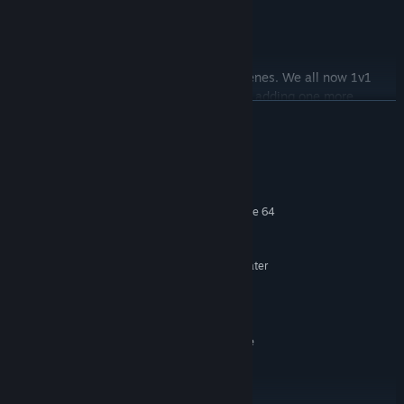
1v1 is only the beginning
Threesome mode is availible in all our scenes. We all now 1v1
works, but get the "fight" to another level adding one more
LEER MÁS
character to the action.
Requisitos del sistema
MÍNIMO:
Requiere un procesador y un sistema operativo de 64
bits
Windows 7 SP1 64 bit or greater
SO *:
Intel i5-4590 equivalent or greater
PROCESADOR:
8 GB de RAM
MEMORIA:
NVIDIA GTX 970 or AMD R9 390
GRÁFICOS:
equivalent or greater
1 GB de espacio disponible
ALMACENAMIENTO:
Quest, Rift, Vive and
COMPATIBILIDAD CON RV:
Index are supported
RECOMENDADO: