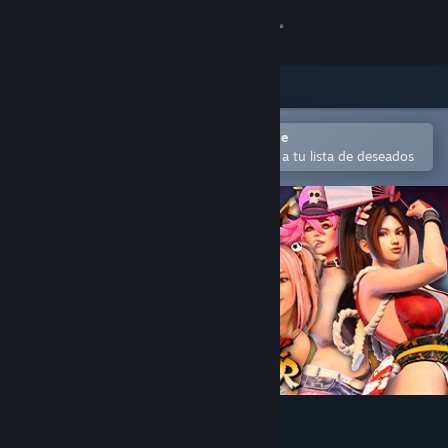
Iniciar sesión
Tienda
Comunidad
Abrir en la aplicación Steam Mobile
Para comprar o agregar fácilmente a tu lista de deseados
Acerca de
Soporte
Cambiar idioma
Obtener la aplicación de Steam Mobile
Ver versión clásica
Costume Fighter