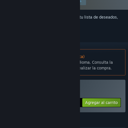
Editar preferencias
Inicia sesión
para agregar este artículo a tu lista de deseados,
seguirlo o marcarlo como ignorado.
No disponible en Español (Latinoamérica)
Este artículo no está disponible en tu idioma. Consulta la
lista de idiomas disponibles antes de realizar la compra.
Compatible con la RV
Comprar Costume Fighter
Agregar al carrito
$19.99
CARACTERÍSTICAS