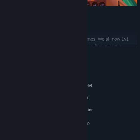
1v1 is only the beginning
Threesome mode is availible in all our scenes. We all now 1v1
works, but get the "fight" to another level adding one more
CONTINUA
character to the action.
Requisiti di sistema
MINIMI:
Richiede un processore e un sistema operativo a 64
bit
Windows 7 SP1 64 bit or
SISTEMA OPERATIVO *:
greater
Intel i5-4590 equivalent or greater
PROCESSORE:
8 GB di RAM
MEMORIA:
NVIDIA GTX 970 or AMD R9 390
SCHEDA VIDEO:
equivalent or greater
1 GB di spazio disponibile
ARCHIVIAZIONE: