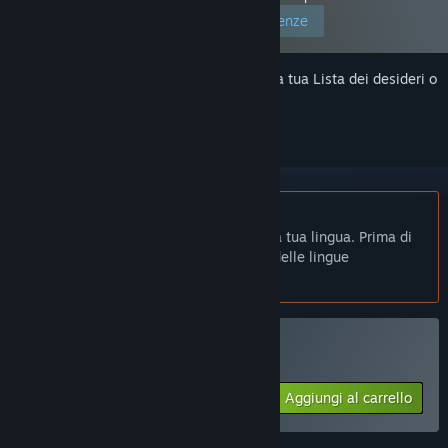
Modifica le tue preferenze
Accedi
per aggiungere questo articolo alla tua Lista dei desideri o
per ignorarlo.
Non disponibile in Italiano
Questo prodotto non è disponibile nella tua lingua. Prima di
effettuare l'acquisto, controlla la lista delle lingue
disponibili.
Compatibile con VR
Acquista Costume Fighter
Aggiungi al carrello
$19.99