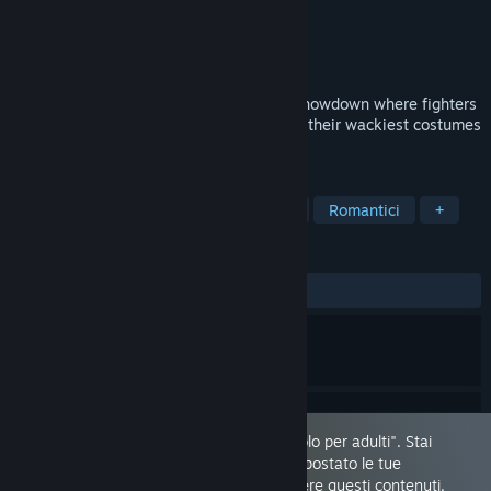
Sviluppatore
SinVR
Editore
SinVR
Rilasciato
21 dic 2023
Get ready to brawl in this side-splitting showdown where fighters
don't just bring their fists to the fight, but their wackiest costumes
and zaniest moves.
ETICHETTE
Contenuti sessuali
Nudità
VR
Romantici
+
RECENSIONI
DI SEMPRE:
Positive
(82% di 17)
Questo gioco è contrassegnato come "solo per adulti". Stai
visualizzando questo gioco perché hai impostato le tue
preferenze in modo da consentirti di vedere questi contenuti.