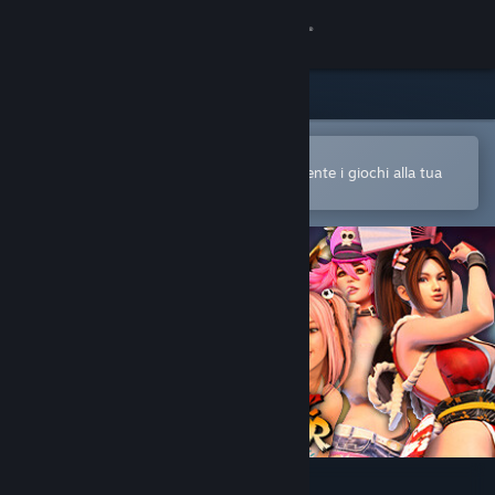
Accedi
Negozio
Comunità
Apri nell'app mobile di Steam
Per acquistare o aggiungere facilmente i giochi alla tua
Lista dei desideri
Informazioni
Assistenza
Cambia la lingua
Ottieni l'app mobile di Steam
Visualizza il sito web per desktop
Costume Fighter