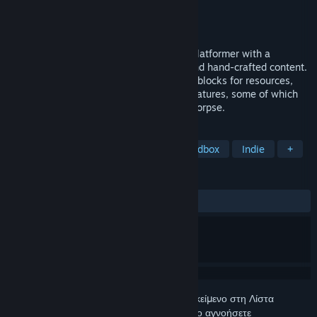
Δημιουργός
Sweet Dog Studios
Εκδότης
Sweet Dog Studios
Κυκλοφορία
27 Ιαν 2014
Signs of Life is a sci-fi survival sandbox platformer with a
combination of procedurally generated and hand-crafted content.
You'll explore mysterious locations, mine blocks for resources,
and meet strange (and some familiar) creatures, some of which
don't even want to kill you and eat your corpse.
ΕΤΙΚΈΤΕΣ
Επιβίωση και κατασκευές σε ανοιχτό κόσμο
Sandbox
Indie
+
ΚΡΙΤΙΚΈΣ
ΌΛΕΣ:
Κυρίως θετικές
(75% από 708)
Συνδεθείτε
για να προσθέσετε αυτό το αντικείμενο στη Λίστα
Επιθυμιών σας, να το ακολουθήσετε ή να το αγνοήσετε