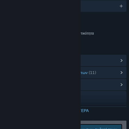
don't be shy =)»
Αγγλικά
Περιεχόμενο
Περιλαμβάνει διαδραστικά στοιχεία
Συνομιλία εντός παιχνιδιού, Διαδικτυακή διαδραστικότητα
ΣΎΝΔΕΣΜΟΙ ΚΑΙ ΠΛΗΡΟΦΟΡΊΕΣ
Προβολή Επιτευγμάτων Steam
(15)
Προβολή αντικειμένων από το Μαγαζί Πόντων
(11)
Προβολή κέντρου Κοινότητας
Ιστοσελίδα
Ιστορικό ενημερώσεων
ΔΙΑΒΑΣΤΕ ΠΕΡΙΣΣΟΤΕΡΑ
Σχετικά νέα
Αναφέρετε