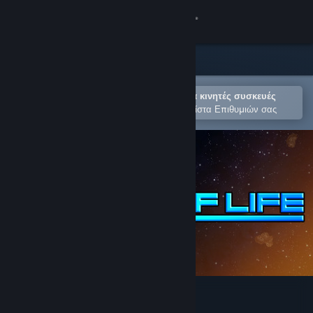
Σύνδεση
Κατάστημα
Κοινότητα
Άνοιγμα στην εφαρμογή Steam για κινητές συσκευές
Για εύκολη αγορά ή προσθήκη στη Λίστα Επιθυμιών σας
Σχετικά
Υποστήριξη
Αλλαγή γλώσσας
Αποκτήστε την εφαρμογή Steam για κινητές συσκευές
Προβολή ιστοσελίδας για υπολογιστές
Signs of Life