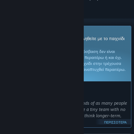
Παιχνίδι Πρόωρης Πρόσβασης
Αποκτήστε άμεση πρόσβαση και ασχοληθείτε με το παιχνίδι
καθώς εξελίσσεται.
Σημείωση:
Τα παιχνίδια στην Πρόωρη Πρόσβαση δεν είναι
ολοκληρωμένα και ενδέχεται να αλλάξουν περαιτέρω ή και όχι.
Εάν δεν επιθυμείτε να παίξετε αυτό το παιχνίδι στην τρέχουσα
μορφή του, περιμένετε για να δείτε αν θα αναπτυχθεί περαιτέρω.
Μάθετε περισσότερα
ΤΙ ΕΧΟΥΝ ΝΑ ΠΟΥΝ ΟΙ ΔΗΜΙΟΥΡΓΟΙ:
Γιατί Πρόωρη πρόσβαση;
«We wanted to get our game in the hands of as many people
as possible, as soon as possible. We are a tiny team with no
budget, so Early Access will allow us to think longer-term,
and ultimately deliver a better game.»
ΠΕΡΙΣΣΌΤΕΡΑ
Για περίπου πόσο καιρό θα είναι αυτό το παιχνίδι σε Πρόωρη