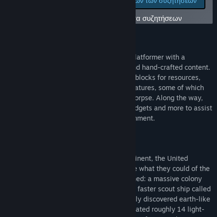
Προβολή όλων των συζητήσεων
σφάλματα και
Συζητήσεις
αφήστε τα σχόλιά σας στα θέματα συζητήσεων
Ομάδες της Κοινότητας
Σχετικά με αυτό το παιχνίδι
Τίτλος:
Signs of Life
Signs of Life is a sci-fi survival sandbox platformer with a
Είδος:
Δράση
,
Περιπέτεια
,
Χαλαρό
,
Indie
,
RPG
,
Πρόωρη
combination of procedurally generated and hand-crafted content.
πρόσβαση
You'll explore mysterious locations, mine blocks for resources,
Ημ/νία κυκλοφορίας:
27 Ιαν 2014
and meet strange (and some familiar) creatures, some of which
don't even want to kill you and eat your corpse. Along the way,
you'll be able to craft armor, weapons, gadgets and more to assist
you in surviving in an inhospitable environment.
Story
Sensing that an apocalyptic war was imminent, the United
Nations executed a last-ditch plan to save what they could of the
human race. Two spacecrafts were launched: a massive colony
ship called the Hephaestus and a smaller, faster scout ship called
the Hermes. The destination was a recently discovered earth-like
planet with the potential to harbor life located roughly 14 light-