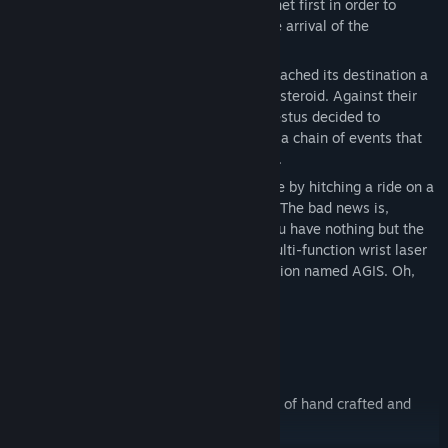
years away. The Hermes reached the planet first in order to
establish a presence in anticipation of the arrival of the
Hephaestus.
Four years later, as the Hephaestus approached its destination a
faint signal was detected from a nearby asteroid. Against their
better judgement, the crew of the Hephaestus decided to
investigate, and in doing so set in motion a chain of events that
would ultimately lead to their destruction.
The good news is, you managed to survive by hitching a ride on a
small escape pod just in the nick of time. The bad news is,
everyone you knew and loved is dead, you have nothing but the
clothes on your back, a standard issue multi-function wrist laser
and a faulty artificial intelligence companion named AGIS. Oh,
and the human race is probably doomed.
Probably.
Features
An expansive world with a combination of hand crafted and
procedurally generated content.