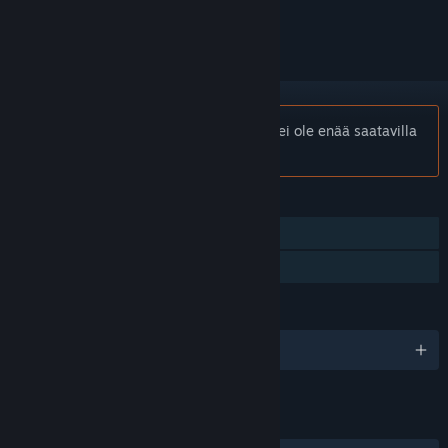
seurata sitä tai merkitä sen ohitetuksi
Huomio:
Corporate Lifestyle Simulator ei ole enää saatavilla
Steam-kaupassa.
OMINAISUUDET
Yksinpeli
Perhejako
KIELET
englanti
LINKIT JA LISÄTIETOA