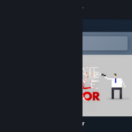
Kirjaudu sisään
Kauppa
Yhteisö
Avaa Steam-mobiilisovelluksessa
Helppo ostaa tai lisätä toivelistalle
Tietoa
Tuki
Vaihda kieli
Hanki Steam-mobiilisovellus
Näytä työpöytäsivusto
Corporate Lifestyle Simulator