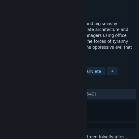
Kehittäjä
DolphinBarn
Julkaisija
DolphinBarn
Julkaistu
25.2.2014
An isometric orgy of big smashy pixelart and big smashy
chiptunes. Battle your way through corporate architecture and
brain dead, buzzword-spewing, middle managers using office
supplies as weapons...Fight back against the forces of tyranny
and liberate your fellow coworkers from the oppressive evil that
dominates them...
TUNNISTEET
Indie
Toiminta
Zombeja
Ajanviete
+
ARVOSTELUT
YHTEENSÄ:
Erittäin myönteinen
(81 % / 649)
Kirjautumalla sisään
voit lisätä tämän tuotteen toivelistallesi,