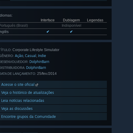
Idiomas
:
Interface
Dublagem
Legendas
Português (Brasil)
Indisponível
Inglês
✔
✔
Corporate Lifestyle Simulator
TÍTULO:
Ação
Casual
Indie
,
,
GÊNERO:
DolphinBarn
DESENVOLVEDOR:
DolphinBarn
DISTRIBUIDORA:
25/fev./2014
DATA DE LANÇAMENTO:
Acesse o site oficial
Veja o histórico de atualizações
Leia notícias relacionadas
Veja as discussões
Encontre grupos da Comunidade