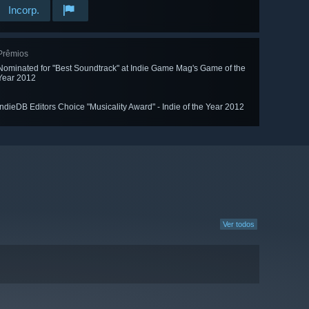
Incorp.
Prêmios
Nominated for "Best Soundtrack" at Indie Game Mag's Game of the
Year 2012
IndieDB Editors Choice "Musicality Award" - Indie of the Year 2012
Ver todos