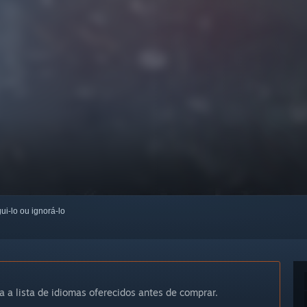
ui-lo ou ignorá-lo
a a lista de idiomas oferecidos antes de comprar.