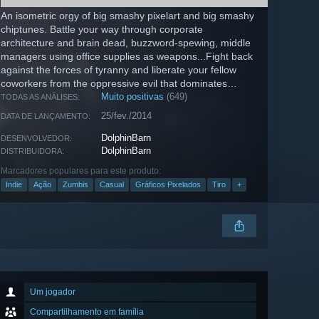
An isometric orgy of big smashy pixelart and big smashy
chiptunes. Battle your way through corporate
architecture and brain dead, buzzword-spewing, middle
managers using office supplies as weapons...Fight back
against the forces of tyranny and liberate your fellow
coworkers from the oppressive evil that dominates
them...
Muito positivas
(649)
TODAS AS ANÁLISES:
25/fev./2014
DATA DE LANÇAMENTO:
DolphinBarn
DESENVOLVEDOR:
DolphinBarn
DISTRIBUIDORA:
Marcadores populares para este produto:
Indie
Ação
Zumbis
Casual
Gráficos Pixelados
Tiro
+
Um jogador
Compartilhamento em família