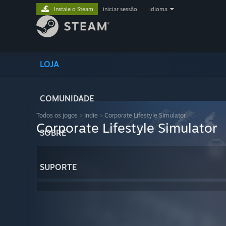
Instale o Steam
iniciar sessão
|
idioma
LOJA
COMUNIDADE
Todos os jogos
>
Indie
>
Corporate Lifestyle Simulator
Corporate Lifestyle Simulator
SOBRE
SUPORTE