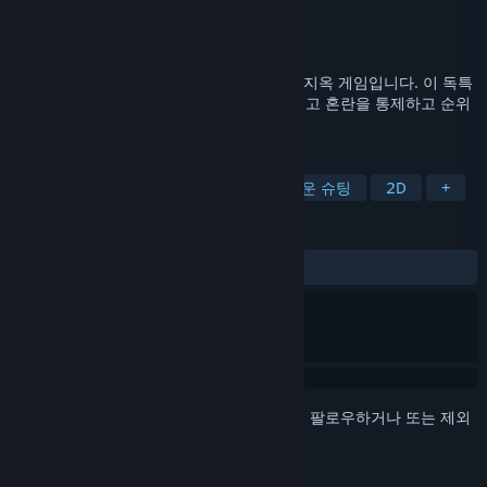
개발자
Gutter Arcade
,
Mecha Studios
배급사
Gutter Arcade
,
Official Electric
출시일
2023년 11월 7일
TYPECAST는 타이핑을 통해 발사하는 총알 지옥 게임입니다. 이 독특
한 아케이드 환경에서 몰려드는 적을 물리치고 혼란을 통제하고 순위
표에 오르세요.
태그
타자
탄막 지옥
슛뎀업
탑다운 슈팅
2D
+
평가
전체:
매우 긍정적
(91%/145)
로그인
하셔서 게임을 찜 목록에 추가하거나, 팔로우하거나 또는 제외
로 지정하세요.