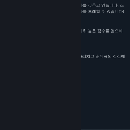
적마다 물리치기 위해 입력해야 할 특정 문자를 갖추고 있습니다. 조
심하세요. 잘못된 키를 입력하면 심각한 결과를 초래할 수 있습니다!
끝없는 맹공격
적은 끝없이 몰려옵니다. 최대한 오랫동안 싸워 높은 점수를 얻으세
요!
심층 역학
슬로우 모션, 폭탄, 패리 등을 사용해 적을 물리치고 순위표의 정상에
오르세요!
시스템 요구 사항
최소:
Windows
운영 체제:
Yes
프로세서:
Yes
그래픽:
© 2023 Gutter Arcade. All Rights Reserved.