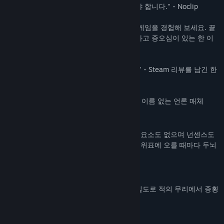
관련 뉴스 보기
"올해 최고의 게임 중 하나! 꼭 플레이해 봐야 합니다." - Noclip
토론장 보기
"Typecast를 통해 현대화된 정통 아케이드 게임을 경험해 보세요. 끝
없이 플레이할 수 있으며 폐에 공기가 들어차고 증오심이 있는 한 이
커뮤니티 그룹 찾기
게임은 진정으로 계속됩니다." - 열렬한 팬
"불가능한 일을 해낸 초간단 아케이드 게임." - Steam 리뷰를 남긴 한
제목:
TYPECAST
플레이어
장르:
액션
,
인디
출시일:
2023년 11월 7일
"절 부디 수신인 명단에서 삭제해 주세요." - 이름 없는 언론 매체
정통 아케이드 천국
메타 진행도 없고 로그라이트나 로그라이트 요소도 없으며 넌센스도
없습니다. 메타는 스킬이 업그레이드되고 순위표에 오를 때마다 두뇌
를 발전시킬 것입니다.
초정밀 이동 방식
마우스는 캐릭터 그 자체입니다. 완벽한 정밀도로 적의 무리에서 종횡
무진으로 활약하세요!
타이핑하여 발사하기