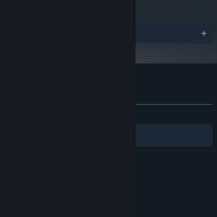
어워드
TYPECAST에 대한 사용자 평가
사용자 평가 정보
환경 설정
전체:
매우 긍정적
(91%/145)
필터
내 언어
© Valve Corporation. 모든 권리 보유. 모든 상표는 미국
및 기타 국가에서 각각 해당 소유자의 재산입니다.
개인정
보 처리방침
|
법적 고지
|
접근성
|
Steam 이용 약관
|
환불
|
쿠키