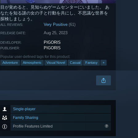
目が覚めると、見知らぬゲームセンターにいました。 あ
なたを知る謎の女の子と行動を共にし、不思議な世界を
探検しましょう。
Very Positive
(61)
ALL REVIEWS:
Aug 25, 2023
RELEASE DATE:
PIGORIS
DEVELOPER:
PIGORIS
PUBLISHER:
Popular user-defined tags for this product:
Adventure
Atmospheric
Visual Novel
Casual
Fantasy
+
Single-player
Family Sharing
Profile Features Limited