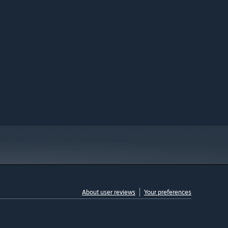
About user reviews
Your preferences