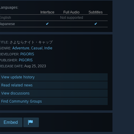
Languages
:
Interface
Full Audio
Subtitles
English
Not supported
Japanese
✔
✔
さよならナイト・キャップ
TITLE:
Adventure
Casual
Indie
,
,
GENRE:
PIGORIS
DEVELOPER:
PIGORIS
PUBLISHER:
Aug 25, 2023
RELEASE DATE:
View update history
Read related news
View discussions
Find Community Groups
Embed