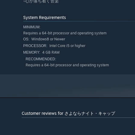
-心が落ち着く音楽
System Requirements
MINIMUM:
Requires a 64-bit processor and operating system
Windows8 or Newer
OS:
Intel Core i5 or higher
PROCESSOR:
4 GB RAM
MEMORY:
RECOMMENDED:
Requires a 64-bit processor and operating system
Customer reviews for さよならナイト・キャップ