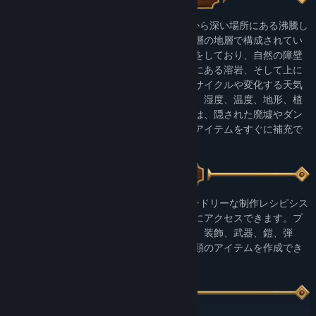
各ゲームレベルは、植物で覆われた表面から深い場所にある沸騰し
た地下の溶岩まで探索することのできる多層の地層で構成されてい
ます。レベルは無作為に生成され、島の形をしており、自然の障壁
で制限されています：周囲に広がる海、下にある溶岩、そして上に
は空が広がっています。ゲームには昼夜のサイクルや変化する天気
も実装されています。各ワールドはサイズ、湿度、温度、地形、植
物や動物の種類が異なります。島の地下には、隠された廃墟やダン
ジョンがあり、それらを発見すると役立つアイテムをすぐに補充で
きます。
ゲームの特徴のひとつは、ユーザーフレンドリーな制作レシピシス
テムです。レシピは整理されており、簡単にアクセスできます。プ
レイヤーは家のための建材ブロック、家具、装飾、武器、鎧、弾
薬、ドワーフのための食べ物など、数十種類のアイテムを作成でき
ます。