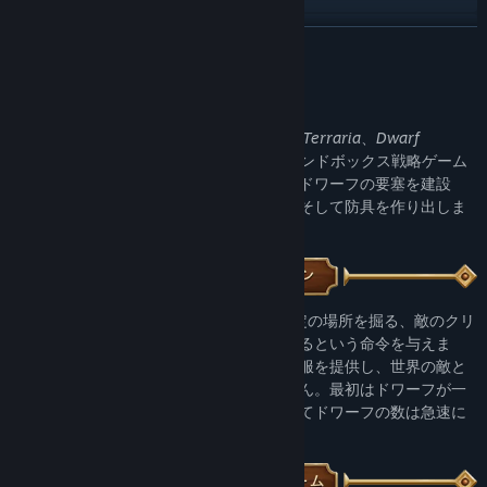
アップデート履歴を表示
続きを読む
関連ニュースをチェック
このゲームについて
掲示板を表示
Craft the World
は、
Dungeon Keeper
、
Terraria
、
Dwarf
Fortress
の要素を取り入れたユニークなサンドボックス戦略ゲーム
ワークショップを閲覧
です。ランダム生成された世界を探索し、ドワーフの要塞を建設
し、資源を集め、必要なアイテム、武器、そして防具を作り出しま
コミュニティグループを検索
す。
タイトル:
Craft The World
ジャンル:
インディー
,
RPG
,
シミュレーション
,
ストラテジー
あなたは少数のドワーフ族を指揮し、特定の場所を掘る、敵のクリ
リリース日:
2014年11月24日
ーチャーを攻撃する、家や他の建物を建てるという命令を与えま
す。ドワーフたちを適切に食事を与え、衣服を提供し、世界の敵と
の戦いでは魔法で支援しなければなりません。最初はドワーフが一
人しかいませんが、経験値が増えるにつれてドワーフの数は急速に
増加します。