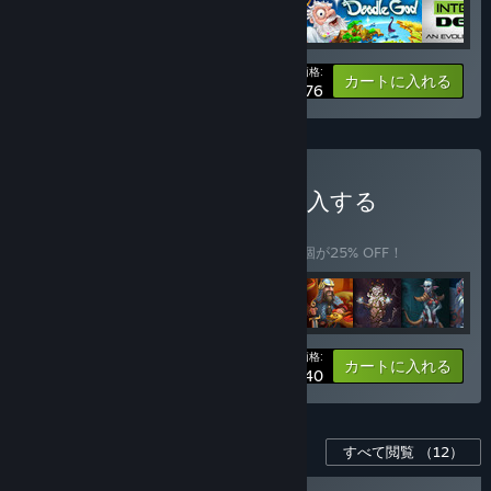
あなたの価格:
-20%
バンドル情報
カートに入れる
$36.76
Ultimate Craft Bundleを購入する
バンドル
(?)
このバンドルを購入すると、アイテム全10個が25% OFF！
あなたの価格:
-25%
バンドル情報
カートに入れる
$46.40
このゲーム用のコンテンツ
すべて閲覧
（12）