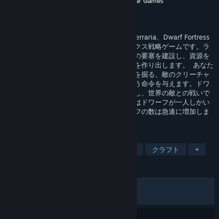
開発元
Dekovir Entertainment
,
Sibear Games
パブリッシャー
Dekovir Ltd
リリース日
2014年11月24日
Craft the World は、Dungeon Keeper、Terraria、Dwarf Fortress
の要素を取り入れたユニークなサンドボックス戦略ゲームです。ラ
ンダム生成された世界を探索し、ドワーフの要塞を建設し、資源を
集め、必要なアイテム、武器、そして防具を作り出します。 あなた
は少数のドワーフ族を指揮し、特定の場所を掘る、敵のクリーチャ
ーを攻撃する、家や他の建物を建てるという命令を与えます。ドワ
ーフたちを適切に食事を与え、衣服を提供し、世界の敵との戦いで
は魔法で支援しなければなりません。最初はドワーフが一人しかい
ませんが、経験値が増えるにつれてドワーフの数は急速に増加しま
す。
タグ
ドワーフ
コロニーシミュレーション
クラフト
+
レビュー
全期間：
非常に好評
(15,019件中88%)
最近：
非常に好評
(41件中92%)