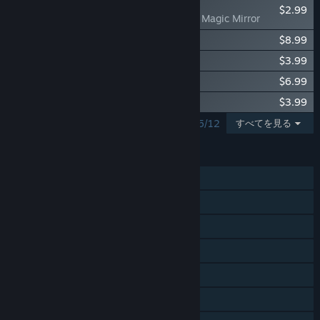
新登場
$2.99
Craft The World - Magic Mirror
Craft The World - Wonderwood
$8.99
Craft The World - Invasion
$3.99
Craft The World - Heart of Evil
$6.99
Craft The World - Heroes
$3.99
表示中の検索結果：1 - 5/12
すべてを見る
機能
シングルプレイヤー
オンライン協力プレイ
Steam実績
Steamトレーディングカード
Steamワークショップ
Steamクラウド