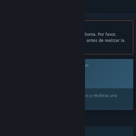
No disponible en Español de España
Este artículo no está disponible en tu idioma. Por favor,
consulta la lista de idiomas disponibles antes de realizar la
compra.
Este juego aún no está disponible en Steam
Fecha de lanzamiento prevista:
Por confirmarse
¿Lo quieres? Añádelo a tu lista de deseados y recibirás una
notificación cuando esté disponible.
CARACTERÍSTICAS
Un jugador