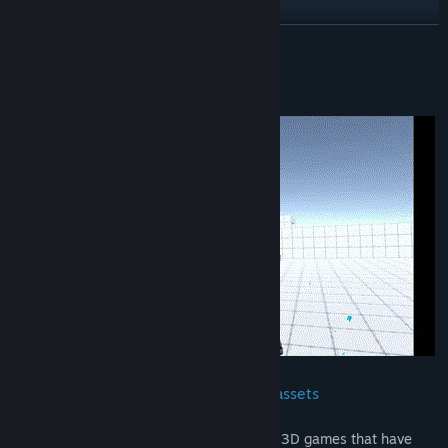
Ver discusiones
LEER MÁS
Buscar grupos de la comunidad
Acerca de este juego
Título:
VR Action Game Kit
Género:
Acción
,
Indie
Fecha de lanzamiento:
Por confirmarse
Combat system utilizing official Unity assets
.
✧ This tool takes official Unity assets for 3D games that have