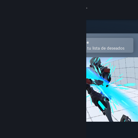
Iniciar sesión
Tienda
Comunidad
Abrir en la aplicación Steam Mobile
para añadir contenido fácilmente a tu lista de deseados
Acerca de
Soporte
Cambiar idioma
Descargar Steam Mobile
Ver versión clásica
VR Action Game Kit