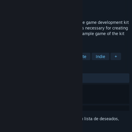
Desarrollador
VR Game Media
Editor
VR Game Media
Lanzado el
Por confirmarse
The VR Action Game Kit is the open source game development kit
with melee weapons and damage systems necessary for creating
action games in VR. You can purchase a sample game of the kit
here. New recruits, can you survive?
ETIQUETAS
Acción
RV
Espadas
Combate
Indie
+
RESEÑAS
No existen reseñas de usuarios
Inicia sesión
para añadir este artículo a tu lista de deseados,
seguirlo o marcarlo como ignorado.