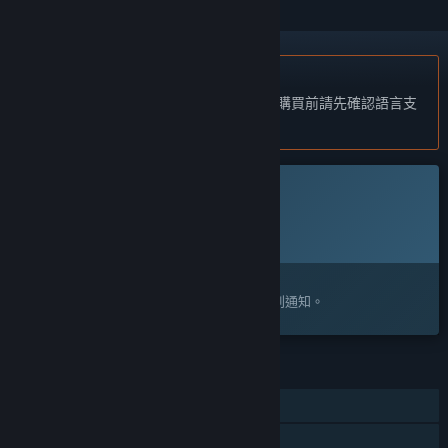
不支援繁體中文
本產品尚不支援您的目前所在地的語言。購買前請先確認語言支
援清單。
此遊戲尚未在 Steam 上發售
預計發行日期:
待公告
感興趣嗎？
將這款遊戲加入願望清單，以便在發售時收到通知。
功能
單人
定位控制器支援