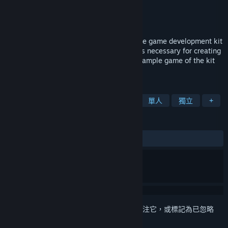
VR Game Media
開發人員
VR Game Media
發行商
發行日
待公告
The VR Action Game Kit is the open source game development kit
with melee weapons and damage systems necessary for creating
action games in VR. You can purchase a sample game of the kit
here. New recruits, can you survive?
標籤
動作
虛擬實境
劍術
戰鬥
單人
獨立
+
評論
無使用者評論
登入
以將此項目新增至您的願望清單、關注它，或標記為已忽略