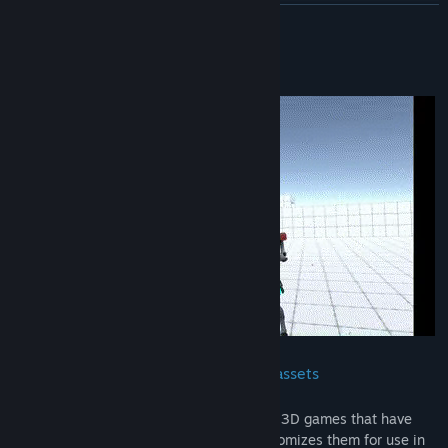
檢視討論區
繼續閱讀
尋找社群群組
關於此遊戲
名稱:
VR Action Game Kit
類型:
動作
,
獨立製作
發行日期:
待公告
Combat system utilizing official Unity assets
.
✧ This tool takes official Unity assets for 3D games that have
been approved for redistribution and customizes them for use in