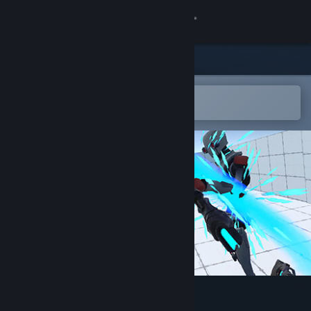
登入
商店
社群
在 Steam 行動應用程式中開啟
以輕鬆新增至您的願望清單
關於
客服
變更語言
取得 Steam 行動應用程式
檢視電腦版網頁
VR Action Game Kit