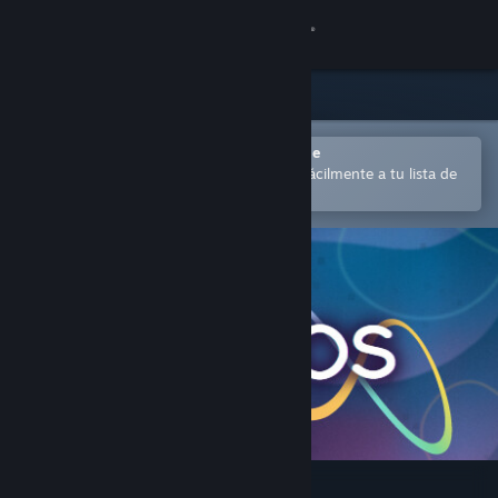
Iniciar sesión
Tienda
Comunidad
Abrir en la aplicación Steam Mobile
para comprar o añadir contenido fácilmente a tu lista de
deseados
Acerca de
Soporte
Cambiar idioma
Descargar Steam Mobile
Ver versión clásica
Ouros