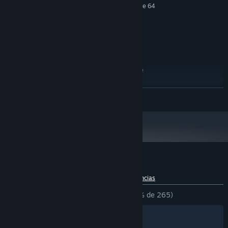
Requiere un procesador y un sistema operativo de 64
bits
Windows 10
SO:
Quad core CPU
PROCESADOR:
4 GB de RAM
MEMORIA:
2GB VRAM
GRÁFICOS:
1 GB de espacio disponible
ALMACENAMIENTO:
RECOMENDADO:
Requiere un procesador y un sistema operativo de 64
LEER MÁS
bits
Reseñas de usuarios para «Ouros»
Acerca de las reseñas de usuarios
Tus preferencias
DESDE EL PRINCIPIO:
Muy positivas
(96 % de 265)
Filtros
Tus idiomas