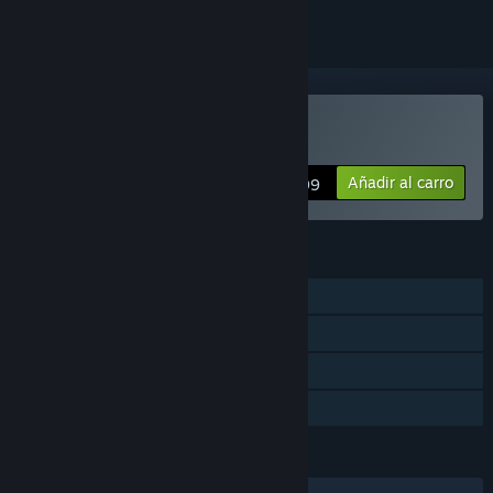
Comprar «Ouros»
Añadir al carro
$4.99
CARACTERÍSTICAS
Un jugador
Logros de Steam
Steam Cloud
Préstamo familiar
IDIOMAS