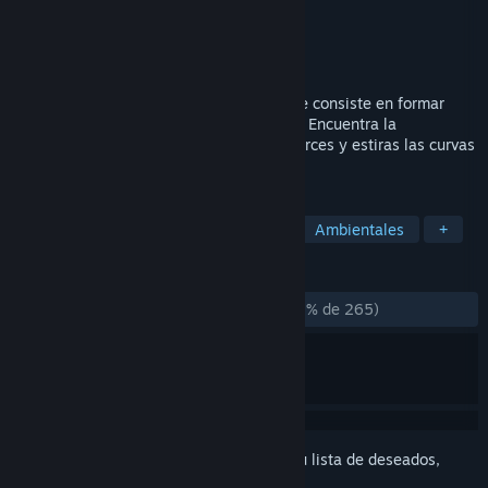
Desarrollador
Michael Kamm
Editor
Michael Kamm
Lanzado el
22 MAY 2024
Ouros es un juego de puzles relajante que consiste en formar
hermosas curvas en un espacio de calma. Encuentra la
concentración a medida que empujas, tuerces y estiras las curvas
para dibujar formas agradables.
ETIQUETAS
Casuales
Puzles
Relajantes
Ambientales
+
RESEÑAS
DESDE EL PRINCIPIO:
Muy positivas
(96 % de 265)
Inicia sesión
para añadir este artículo a tu lista de deseados,
seguirlo o marcarlo como ignorado.