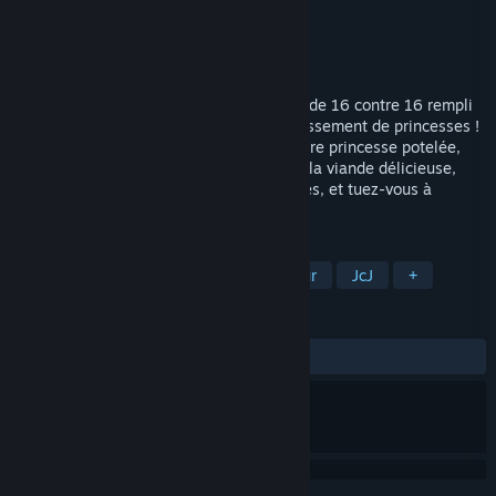
Développement
Koda Games, LLC
Édition
Koda Games, LLC
Disponible :
2026
Préparez-vous pour un combat en équipe de 16 contre 16 rempli
de gobelins, vols de chapeaux, et l'engraissement de princesses !
Assiégez les murs du château, sauvez votre princesse potelée,
engraissez la princesse ennemie avec de la viande délicieuse,
débloquez de nouveaux chapeaux et armes, et tuez-vous à
répétition dans une guerre JcJ...
TAGS
Casual
Indépendant
Multijoueur
JcJ
+
ÉVALUATIONS
aucune évaluation