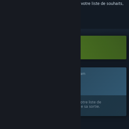
Connectez-vous
pour ajouter cet article à votre liste de souhaits,
le suivre ou l'ignorer
Télécharger Fat Goblins Demo
Ce jeu n'est pas encore disponible sur Steam
Date de sortie prévue :
2026
Ce produit vous intéresse ? Ajoutez-le à votre liste de
souhaits et recevez une notification lors de sa sortie.
FONCTIONNALITÉS