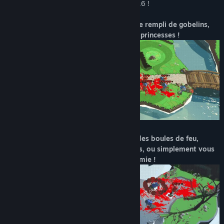
batailles géantes de châteaux 16 contre 16 !
Titre :
Fat Goblins
Genre :
Action
,
Occasionnel
,
Indépendant
Préparez-vous pour un combat en équipe rempli de gobelins,
Date de parution :
2026
vols de chapeaux, et l'engraissement de princesses !
Enfilez différents chapeaux pour lancer des boules de feu,
soigner des coéquipiers, tirer des flèches, ou simplement vous
frayer un chemin à travers l'équipe ennemie !