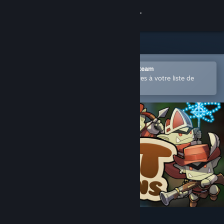
Se connecter
Magasin
Communauté
Ouvrir dans l'application mobile Steam
Permet d'ajouter facilement des titres à votre liste de
souhaits.
À propos
Support
Changer la langue
Télécharger l'application mobile Steam
Voir version ordi. du site
Fat Goblins