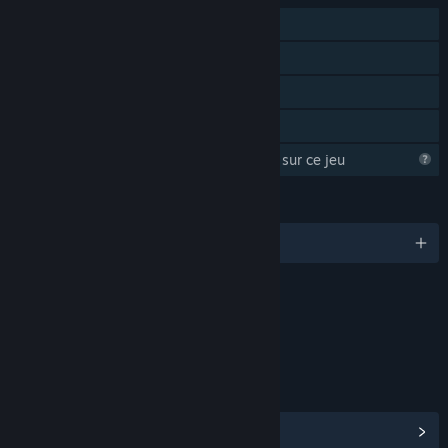
JcJ en ligne
Coopération en ligne
Multijoueur multiplateforme
Partage familial
Steam essaye d'en apprendre plus sur ce jeu
LANGUES
Français et 25 autres langues
Contenu
Comprend des éléments interactifs
Chat en jeu, Interactions en ligne
LIENS ET INFORMATIONS
Afficher le hub de la communauté