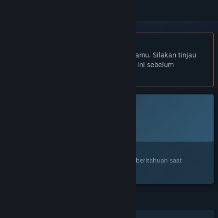
Bhs. Indonesia tidak didukung
Produk ini tidak didukung dalam bahasamu. Silakan tinjau
daftar bahasa yang didukung di bawah ini sebelum
melakukan pembelian.
Game ini belum tersedia di Steam
Rencana Tanggal Rilis:
Akan diumumkan
Tertarik?
Tambahkan ke wishlist dan dapatkan pemberitahuan saat
tersedia.
FITUR
Pemain Tunggal