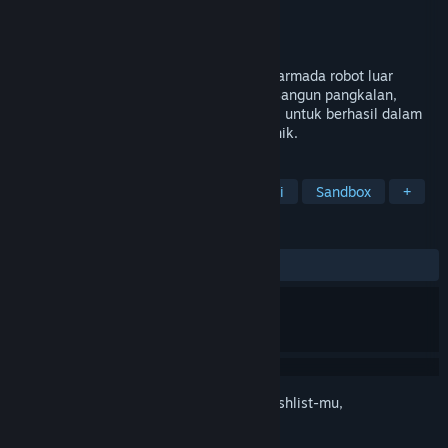
Pengembang
Cosmic Dreams
Penerbit
Cosmic Dreams
Dirilis
Akan diumumkan
Bangun, pelihara, kelola, dan tingkatkan armada robot luar
angkasa Anda di perajin kotak pasir ini. Bangun pangkalan,
kumpulkan sumber daya, dan otomatisasi untuk berhasil dalam
misimu dalam robot luar angkasa yang unik.
TAG
Simulasi Imersif
Robot
Simulasi
Sandbox
+
ULASAN
Tidak ada ulasan pengguna
Login
untuk menambahkan item ini ke wishlist-mu,
mengikutinya, atau mengabaikannya