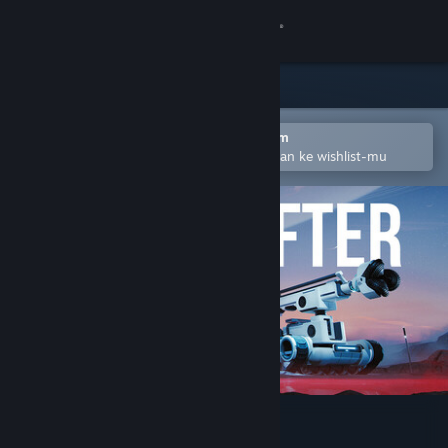
Login
Toko
Komunitas
Buka dengan Aplikasi Seluler Steam
Untuk mempermudah menambahkan ke wishlist-mu
Tentang
Bantuan
Ubah bahasa
Dapatkan Aplikasi Seluler Steam
Lihat situs web desktop
Bot Crafter