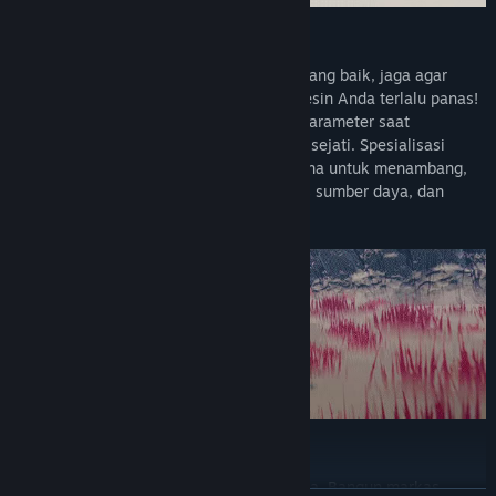
Kelola Unit Anda
Pertahankan mesin Anda dalam kondisi yang baik, jaga agar
selalu terisi penuh dan jangan biarkan mesin Anda terlalu panas!
Kamu harus menyeimbangkan berbagai parameter saat
membangun robotmu - layaknya insinyur sejati. Spesialisasi
konstruksi Anda atau buat mesin multiguna untuk menambang,
mengumpulkan, mengangkut, memproses sumber daya, dan
mempertahankan unit Anda.
Membangun Basis
Bangun tempat yang aman untuk bot Anda. Bangun markas